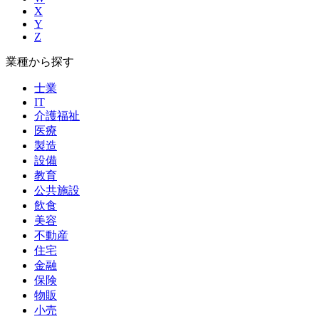
X
Y
Z
業種から探す
士業
IT
介護福祉
医療
製造
設備
教育
公共施設
飲食
美容
不動産
住宅
金融
保険
物販
小売