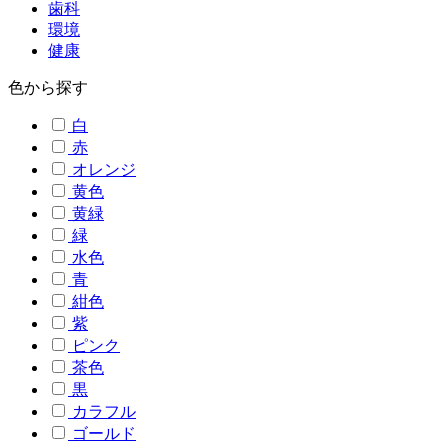
歯科
環境
健康
色から探す
白
赤
オレンジ
黄色
黄緑
緑
水色
青
紺色
紫
ピンク
茶色
黒
カラフル
ゴールド