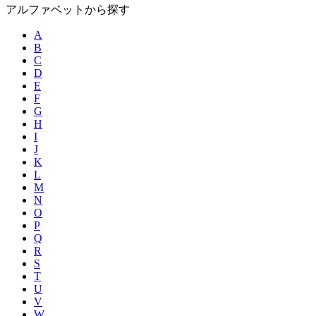
アルファベットから探す
A
B
C
D
E
F
G
H
I
J
K
L
M
N
O
P
Q
R
S
T
U
V
W