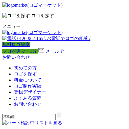
ロゴを探す
メニュー
0120-962-165
\
お電話でロゴの相談
/
無料ロゴ提案
プロが選ぶ・1分
メールで
お問い合わせ
初めての方
ロゴを探す
料金について
ロゴ制作実績
登録デザイナー
よくある質問
お問い合わせ
検討中リストを見る