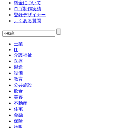
料金について
ロゴ制作実績
登録デザイナー
よくある質問
士業
IT
介護福祉
医療
製造
設備
教育
公共施設
飲食
美容
不動産
住宅
金融
保険
物販