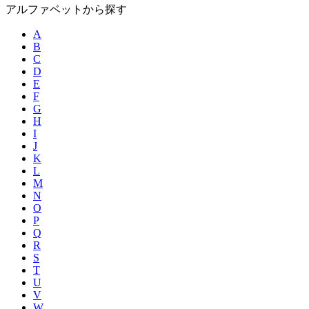
アルファベットから探す
A
B
C
D
E
F
G
H
I
J
K
L
M
N
O
P
Q
R
S
T
U
V
W