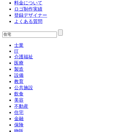
料金について
ロゴ制作実績
登録デザイナー
よくある質問
士業
IT
介護福祉
医療
製造
設備
教育
公共施設
飲食
美容
不動産
住宅
金融
保険
物販