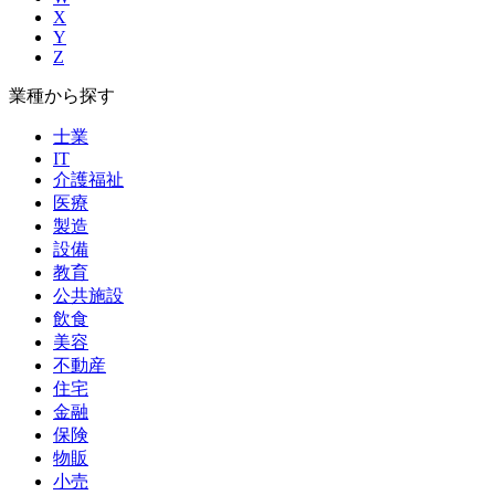
X
Y
Z
業種から探す
士業
IT
介護福祉
医療
製造
設備
教育
公共施設
飲食
美容
不動産
住宅
金融
保険
物販
小売