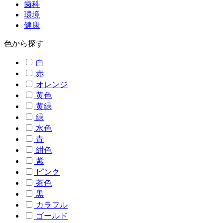
歯科
環境
健康
色から探す
白
赤
オレンジ
黄色
黄緑
緑
水色
青
紺色
紫
ピンク
茶色
黒
カラフル
ゴールド