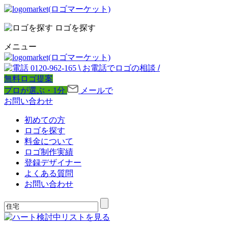
ロゴを探す
メニュー
0120-962-165
\
お電話でロゴの相談
/
無料ロゴ提案
プロが選ぶ・1分
メールで
お問い合わせ
初めての方
ロゴを探す
料金について
ロゴ制作実績
登録デザイナー
よくある質問
お問い合わせ
検討中リストを見る