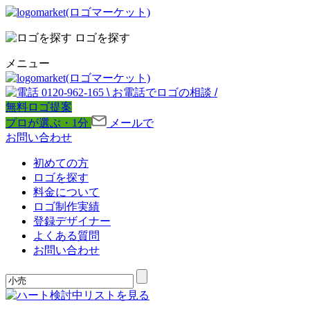
ロゴを探す
メニュー
0120-962-165
\
お電話でロゴの相談
/
無料ロゴ提案
プロが選ぶ・1分
メールで
お問い合わせ
初めての方
ロゴを探す
料金について
ロゴ制作実績
登録デザイナー
よくある質問
お問い合わせ
検討中リストを見る