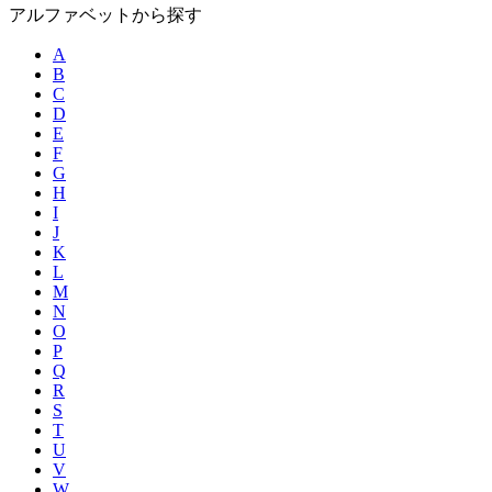
アルファベットから探す
A
B
C
D
E
F
G
H
I
J
K
L
M
N
O
P
Q
R
S
T
U
V
W