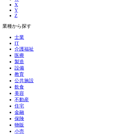
X
Y
Z
業種から探す
士業
IT
介護福祉
医療
製造
設備
教育
公共施設
飲食
美容
不動産
住宅
金融
保険
物販
小売