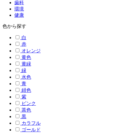
歯科
環境
健康
色から探す
白
赤
オレンジ
黄色
黄緑
緑
水色
青
紺色
紫
ピンク
茶色
黒
カラフル
ゴールド