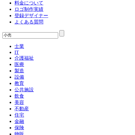
料金について
ロゴ制作実績
登録デザイナー
よくある質問
士業
IT
介護福祉
医療
製造
設備
教育
公共施設
飲食
美容
不動産
住宅
金融
保険
物販