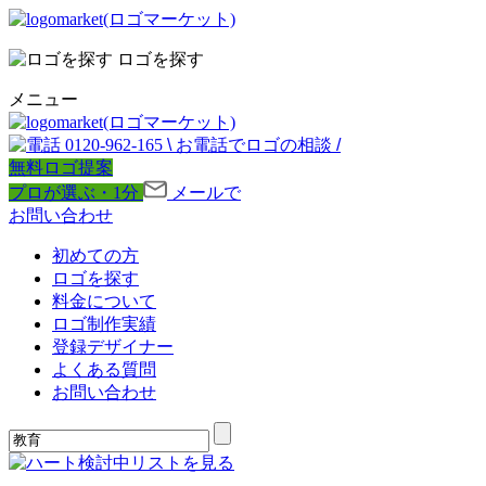
ロゴを探す
メニュー
0120-962-165
\
お電話でロゴの相談
/
無料ロゴ提案
プロが選ぶ・1分
メールで
お問い合わせ
初めての方
ロゴを探す
料金について
ロゴ制作実績
登録デザイナー
よくある質問
お問い合わせ
検討中リストを見る