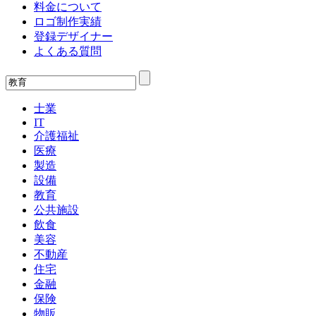
料金について
ロゴ制作実績
登録デザイナー
よくある質問
士業
IT
介護福祉
医療
製造
設備
教育
公共施設
飲食
美容
不動産
住宅
金融
保険
物販