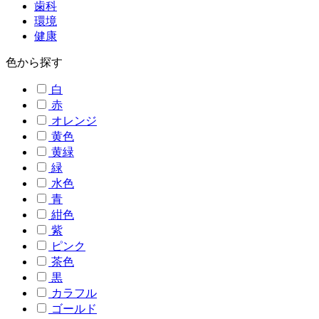
歯科
環境
健康
色から探す
白
赤
オレンジ
黄色
黄緑
緑
水色
青
紺色
紫
ピンク
茶色
黒
カラフル
ゴールド