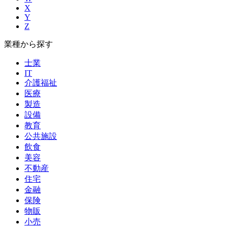
X
Y
Z
業種から探す
士業
IT
介護福祉
医療
製造
設備
教育
公共施設
飲食
美容
不動産
住宅
金融
保険
物販
小売