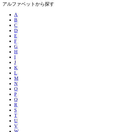
アルファベットから探す
A
B
C
D
E
F
G
H
I
J
K
L
M
N
O
P
Q
R
S
T
U
V
W