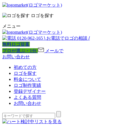
ロゴを探す
メニュー
0120-962-165
\
お電話でロゴの相談
/
無料ロゴ提案
プロが選ぶ・1分
メールで
お問い合わせ
初めての方
ロゴを探す
料金について
ロゴ制作実績
登録デザイナー
よくある質問
お問い合わせ
検討中リストを見る