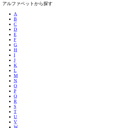
アルファベットから探す
A
B
C
D
E
F
G
H
I
J
K
L
M
N
O
P
Q
R
S
T
U
V
W