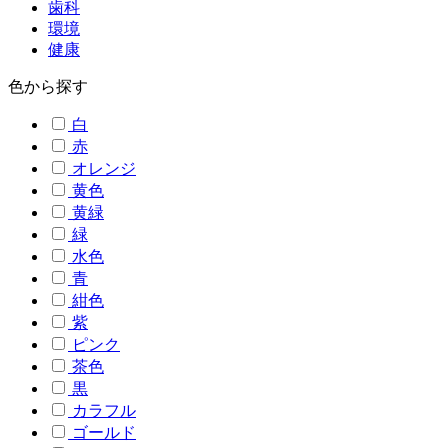
歯科
環境
健康
色から探す
白
赤
オレンジ
黄色
黄緑
緑
水色
青
紺色
紫
ピンク
茶色
黒
カラフル
ゴールド