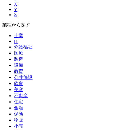
X
Y
Z
業種から探す
士業
IT
介護福祉
医療
製造
設備
教育
公共施設
飲食
美容
不動産
住宅
金融
保険
物販
小売