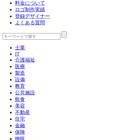
料金について
ロゴ制作実績
登録デザイナー
よくある質問
士業
IT
介護福祉
医療
製造
設備
教育
公共施設
飲食
美容
不動産
住宅
金融
保険
物販