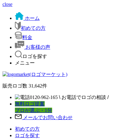
close
ホーム
初めての方
料金
お客様の声
ロゴを探す
メニュー
販売ロゴ数
31,642
件
0120-962-165
\
お電話でロゴの相談
/
無料ロゴ提案
プロが選ぶ・1分
メールでお問い合わせ
初めての方
ロゴを探す