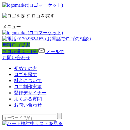
ロゴを探す
メニュー
0120-962-165
\
お電話でロゴの相談
/
無料ロゴ提案
プロが選ぶ・1分
メールで
お問い合わせ
初めての方
ロゴを探す
料金について
ロゴ制作実績
登録デザイナー
よくある質問
お問い合わせ
検討中リストを見る