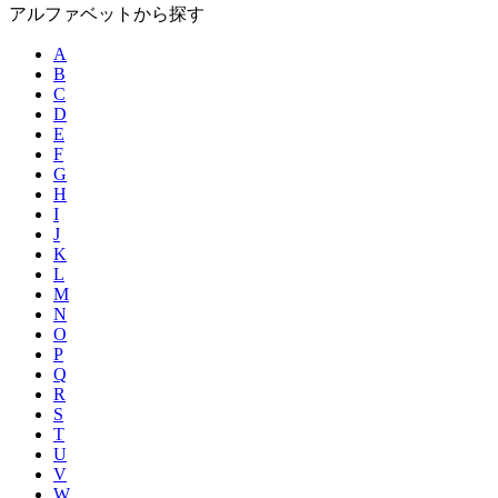
アルファベットから探す
A
B
C
D
E
F
G
H
I
J
K
L
M
N
O
P
Q
R
S
T
U
V
W