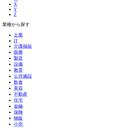
X
Y
Z
業種から探す
士業
IT
介護福祉
医療
製造
設備
教育
公共施設
飲食
美容
不動産
住宅
金融
保険
物販
小売