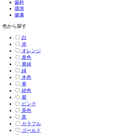
歯科
環境
健康
色から探す
白
赤
オレンジ
黄色
黄緑
緑
水色
青
紺色
紫
ピンク
茶色
黒
カラフル
ゴールド