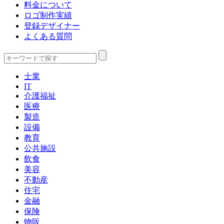
料金について
ロゴ制作実績
登録デザイナー
よくある質問
士業
IT
介護福祉
医療
製造
設備
教育
公共施設
飲食
美容
不動産
住宅
金融
保険
物販