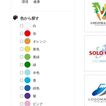
環境
健康
49,80
(税込54,7
色から探す
白
赤
オレンジ
49,80
(税込54,7
黄色
黄緑
緑
水色
青
49,80
(税込54,7
紺色
紫
ピンク