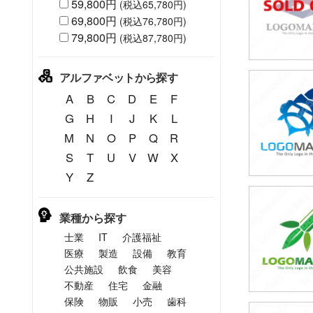
59,800円
(税込65,780円)
69,800円
(税込76,780円)
79,800円
(税込87,780円)
アルファベットから探す
49,80
A
B
C
D
E
F
(税込54,7
G
H
I
J
K
L
M
N
O
P
Q
R
S
T
U
V
W
X
Y
Z
49,80
業種から探す
(税込54,7
士業
IT
介護福祉
医療
製造
設備
教育
公共施設
飲食
美容
不動産
住宅
金融
保険
物販
小売
歯科