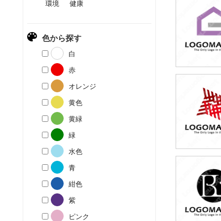
環境
健康
49,80
(税込54,7
色から探す
白
赤
オレンジ
49,80
(税込54,7
黄色
黄緑
緑
水色
青
49,80
(税込54,7
紺色
紫
ピンク