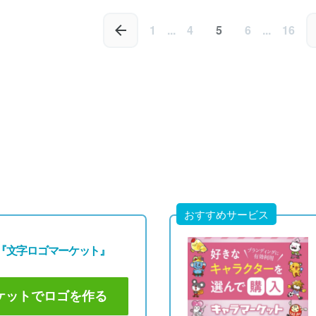
0円
49,800円
49,800円
80円)
(税込54,780円)
(税込54,780円)
1
...
4
5
6
...
16
おすすめサービス
『文字ロゴマーケット』
ケットでロゴを作る