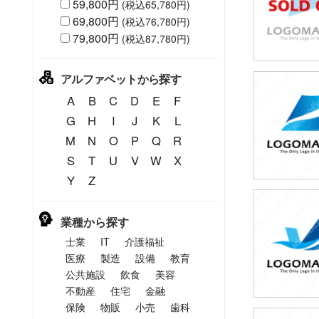
59,800円
(税込65,780円)
69,800円
(税込76,780円)
79,800円
(税込87,780円)
アルファベットから探す
49,80
A
B
C
D
E
F
(税込54,7
G
H
I
J
K
L
M
N
O
P
Q
R
S
T
U
V
W
X
Y
Z
49,80
業種から探す
(税込54,7
士業
IT
介護福祉
医療
製造
設備
教育
公共施設
飲食
美容
不動産
住宅
金融
保険
物販
小売
歯科