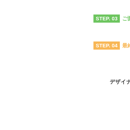
ご
STEP. 03
最
STEP. 04
デザイ