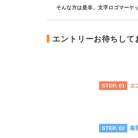
そんな方は是非、文字ロゴマーケ
エントリーお待ちして
エ
STEP. 01
書
STEP. 02