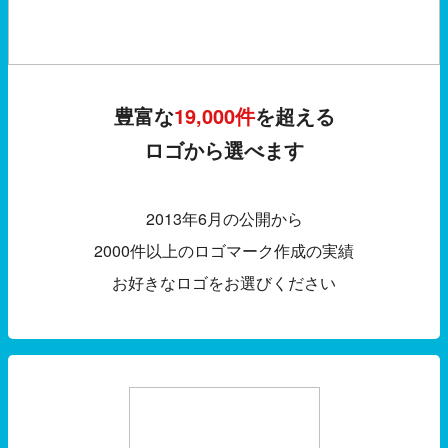
豊富な
19,000件
を超える
ロゴから選べます
2013年6月の公開から
2000件以上のロゴマーク作成の実績
お好きなロゴをお選びください