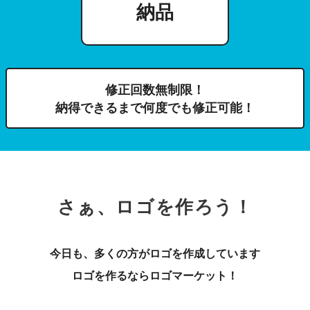
納品
修正回数無制限！
納得できるまで何度でも修正可能！
さぁ、ロゴを作ろう！
今日も、多くの方がロゴを作成しています
ロゴを作るならロゴマーケット！