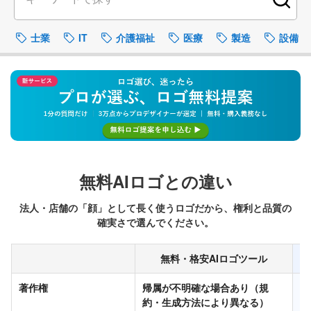
士業
IT
介護福祉
医療
製造
設備
無料AIロゴとの違い
法人・店舗の「顔」として長く使うロゴだから、権利と品質の
確実さで選んでください。
無料・格安AIロゴツール
著作権
帰属が不明確な場合あり（規
お
約・生成方法により異なる）
し