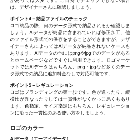
は、デザイナーさんに確認しましょう。
ポイント4－納品ファイルのチェック
ロゴ納品の際、何のデータ形式で納品されるか確認しま
しょう。Aiデータが納品に含まれていれば修正加工、他
のファイル形式での保存をすることができますが、デザ
イナーさんによってはAiデータが納品されないケースも
あります。Aiデータの他にはpngやjpgでのデータがある
とホームページなどですぐに利用できます。ロゴマーケ
ットではAiデータはもちろん、png・jpgなど多くのデー
タ形式での納品に追加料金なしで対応可能です。
ポイント5－レギュレーション
ロゴはブランディングの第一歩です。色が違ったり、縦
横比が異なったりしては一貫性がなくかっこ悪くもあり
ます。色指定、サイズ指定はもちろん、レギュレーショ
ンに沿った一貫性のある使い方をしましょう。
ロゴのカラー
Aiデータ（エーアイデータ）