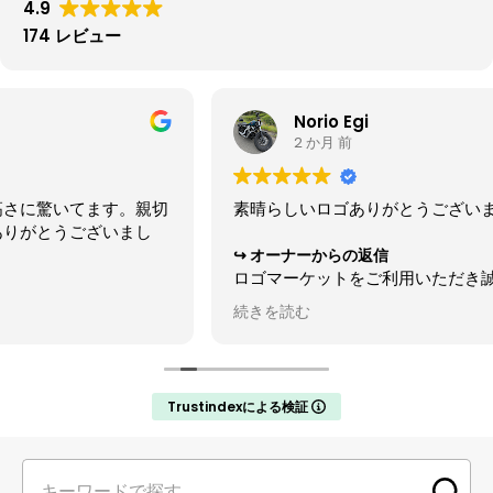
4.9
174 レビュー
Norio Egi
2 か月 前
素晴らしいロゴありがとうございました。
オーナーからの返信
ロゴマーケットをご利用いただき誠にありがとうございま
す。
続きを読む
お客様にご納得いただけるロゴの納品となりましたこと大変
嬉しく思っております。今後もたくさんのロゴをお届けでき
るよう精進してまいりますので、またの機会がございました
ら是非ご利用下さいませ。
Trustindexによる検証