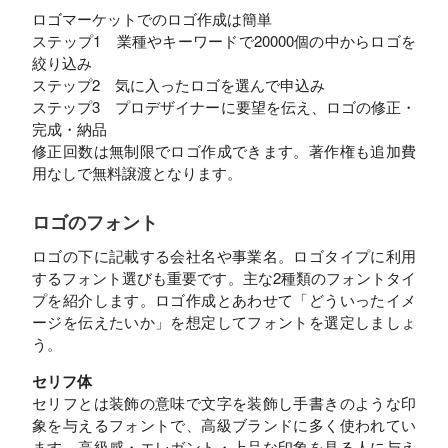
ロゴマーケットでのロゴ作成は簡単
ステップ1 業種やキーワードで20000個の中からロゴを
絞り込み
ステップ2 気に入ったロゴを選んで申込み
ステップ3 プロデザイナーに要望を伝え、ロゴの修正・
完成・納品
修正回数は無制限でロゴ作成できます。著作権も追加費
用なしで無料譲渡となります。
ロゴのフォント
ロゴの下に記載する会社名や事業名。ロゴタイプに利用
するフォント選びも重要です。主な2種類のフォントタイ
プを紹介します。ロゴ作成とあわせて「どういったイメ
ージを伝えたいか」を想定してフォントを選定しましょ
う。
セリフ体
セリフとは装飾の意味で文字を装飾し手書きのような印
象を与えるフォントで、高級ブランドに多く使われてい
ます。高級感・エレガント・上品な印象を見る人に与え