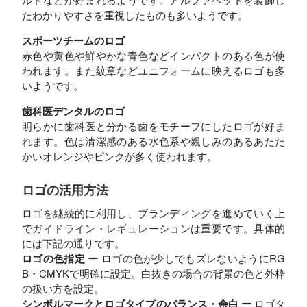
たわかりやすさを重視したものも多いようです。
スポーツチームのロゴ
赤色や黄色や鮮やかな青色などインパクトのある色が使
われます。また紋章などユニフォームに映えるロゴも多
いようです。
歯科医デンタルのロゴ
明らかに歯科医と分かる歯をモチーフにしたロゴが好ま
れます。色は清潔感のある水色系や親しみのあるあたた
かいオレンジやピンクが多く使われます。
ロゴの活用方法
ロゴを継続的に利用し、ブランディングを進めていく上
でガイドライン・レギュレーションは重要です。具体的
には下記の通りです。
ロゴの色指定 ー
ロゴの色が少しでもズレないようにRG
B・CMYKで明確に設定。白抜きの場合の背景の色と外枠
の扱い方を設定。
シンボルマークとロゴタイプのバランス・余白 ー
ロゴタ