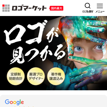
ロゴを探す
メニュー