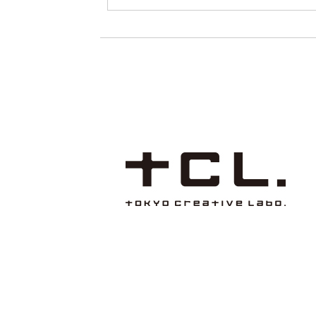
0625
「 LUCE様 ロゴ」