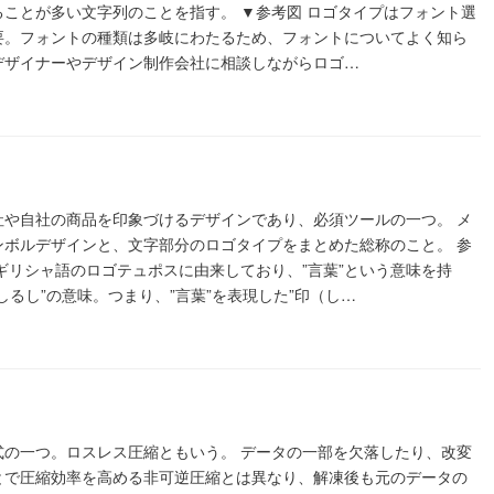
ることが多い文字列のことを指す。 ▼参考図 ロゴタイプはフォント選
要。フォントの種類は多岐にわたるため、フォントについてよく知ら
デザイナーやデザイン制作会社に相談しながらロゴ…
社や自社の商品を印象づけるデザインであり、必須ツールの一つ。 メ
ンボルデザインと、文字部分のロゴタイプをまとめた総称のこと。 参
ギリシャ語のロゴテュポスに由来しており、”言葉”という意味を持
しるし”の意味。つまり、”言葉”を表現した”印（し…
式の一つ。ロスレス圧縮ともいう。 データの一部を欠落したり、改変
とで圧縮効率を高める非可逆圧縮とは異なり、解凍後も元のデータの