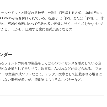
セルやドットと呼ばれる粒子に分割して圧縮する方式。 Joint Photo
xperts Groupから名付けられている。拡張子は「jpg」または「jpeg」。 非
的。PNGやGIFに比べて色数の多い画像に強く、サイズをかなり小さ
できる。 しかし、圧縮する度に画質が悪くなるの…
ンダー
あるフォントの開発や製品もしくはそのライセンスを販売している企
的な企業としてモリサワ、欣喜堂、Adobeなどが挙げられる。 フォ
サイトや文書作成ソフトなどに、デジタル文章として記載される場合に
生しない事例が多いが、印刷物はもちろん、バナーなど…