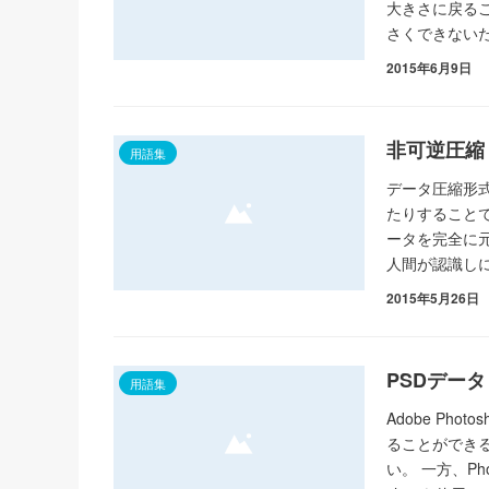
大きさに戻る
さくできない
2015年6月9日
非可逆圧縮
用語集
データ圧縮形
たりすること
ータを完全に
人間が認識し
2015年5月26日
PSDデータ
用語集
Adobe Ph
ることができ
い。 一方、P