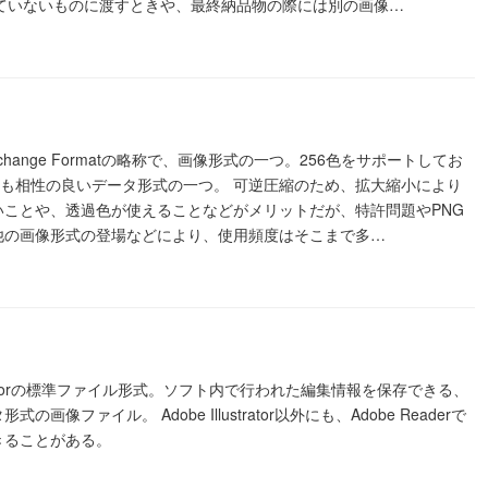
していないものに渡すときや、最終納品物の際には別の画像…
Interchange Formatの略称で、画像形式の一つ。256色をサポートしてお
iとも相性の良いデータ形式の一つ。 可逆圧縮のため、拡大縮小により
いことや、透過色が使えることなどがメリットだが、特許問題やPNG
他の画像形式の登場などにより、使用頻度はそこまで多…
lustratorの標準ファイル形式。ソフト内で行われた編集情報を保存できる、
の画像ファイル。 Adobe Illustrator以外にも、Adobe Readerで
きることがある。