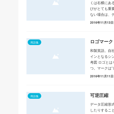
くは右横にあ
びがとても重
ない場合は、
2016年11月13日
ロゴマーク
用語集
和製英語。自
インとなるシ
考図 ロゴとは
つ。マークは”
2016年11月11日
可逆圧縮
用語集
データ圧縮形
したりするこ