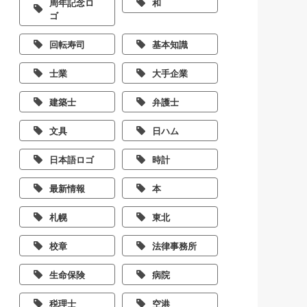
周年記念ロ
和
ゴ
回転寿司
基本知識
士業
大手企業
建築士
弁護士
文具
日ハム
日本語ロゴ
時計
最新情報
本
札幌
東北
校章
法律事務所
生命保険
病院
税理士
空港