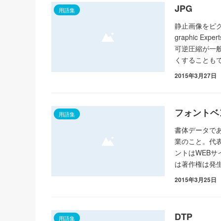
JPG
用語集
静止画像をピク
graphic E
可逆圧縮が一般
くすることも
2015年3月27日
フォントベ
用語集
書体データで
業のこと。代表
ントはWEB
は著作権は発
2015年3月25日
DTP
用語集