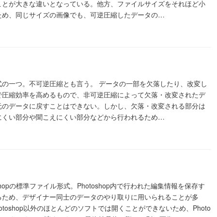
ことが大きな違いとなっている。他方、ファイルサイズをそれほど小
ため、同じサイズの画像でも、可逆圧縮したデータの…
式の一つ。不可逆圧縮とも言う。 データの一部を欠落したり、改変し
で圧縮効率を高めるもので、非可逆圧縮によって欠落・改変されたデ
元のデータに戻すことはできない。しかし、欠落・改変される部分は
にくい部分や聞こえにくい部分などから行われるため…
otoshopの標準ファイル形式。Photoshop内で行われた編集情報を保存す
るため、デザイナー同士のデータのやり取りに用いられることが多
hotoshop以外のほとんどのソフトでは開くことができないため、Photo