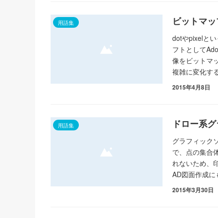
ビットマッ
用語集
dotやpix
フトとしてAdo
像をビットマ
複雑に変化す
2015年4月8日
ドロー系グ
用語集
グラフィック
で、点の集合
れないため、
AD図面作成に
2015年3月30日