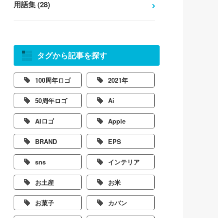
用語集 (28)
タグから記事を探す
100周年ロゴ
2021年
50周年ロゴ
Ai
AIロゴ
Apple
BRAND
EPS
sns
インテリア
お土産
お米
お菓子
カバン