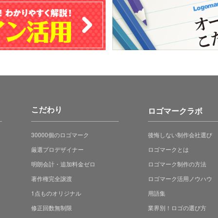
こだわり
ロゴマークラボ
30000個のロゴマーク
後悔しない制作会社選び
厳選プロデザイナー
ロゴマークとは
明朗会計・追加料金ゼロ
ロゴマーク制作の方法
著作権完全譲渡
ロゴマーク活用ノウハウ
1点ものオリジナル
用語集
修正回数無制限
業界別！ロゴの選び方