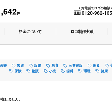
1,642
お電話でロゴの相談
\
0120-962-16
件
料金について
ロゴ制作実績
医療
製造
設備
教育
公共施設
飲食
保険
物販
小売
歯科
環境
健康
存在しません。