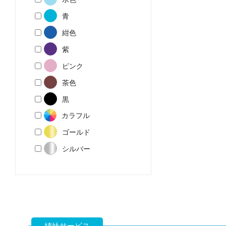
青
紺色
紫
ピンク
茶色
黒
カラフル
ゴールド
シルバー
姉妹サービス