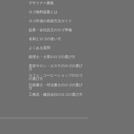
デザイナー募集
ロゴ無料提案
とは
ロゴ作成の
依頼方法ガイド
起業・会社設立の
ロゴ準備
名刺とロゴの
使い方
よくある
質問
税理士・士業の
ロゴの選び方
美容サロン・エステの
ロゴの選び
方
カフェ・コーヒーショップの
ロゴ
の選び方
行政書士・司法書士の
ロゴの選び
方
工務店・建設会社の
ロゴの選び方