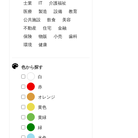
士業
IT
介護福祉
医療
製造
設備
教育
公共施設
飲食
美容
不動産
住宅
金融
保険
物販
小売
歯科
環境
健康
色から探す
白
赤
オレンジ
黄色
黄緑
緑
水色