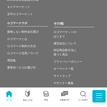
キャラマーケット
文字ロゴマーケット
ロゴマークラボ
その他
後悔しない制作会社選び
ロゴマーケットの
はじまり
ロゴマークとは
運営会社について
ロゴマーク制作の方法
特定商品取引法に
ロゴマーク活用ノウハウ
基づく表記
用語集
プライバシーポリシー
業界別！ロゴの選び方
キーワード一覧
サイトマップ
デザイナー募集
ロゴ無料提案
とは
メニュー
ロゴ作成の
料金
ロゴを探す
お客様の声
ホーム
初めての方
依頼方法ガイド