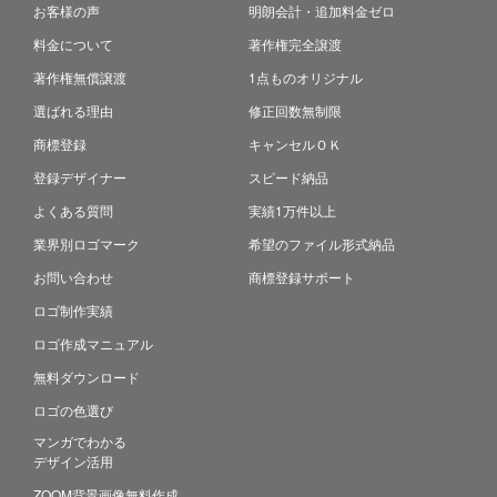
お客様の声
明朗会計・追加料金ゼロ
料金について
著作権完全譲渡
著作権無償譲渡
1点ものオリジナル
選ばれる理由
修正回数無制限
商標登録
キャンセルＯＫ
登録デザイナー
スピード納品
よくある質問
実績1万件以上
業界別ロゴマーク
希望のファイル形式納品
お問い合わせ
商標登録サポート
ロゴ制作実績
ロゴ作成マニュアル
無料ダウンロード
ロゴの色選び
マンガでわかる
デザイン活用
ZOOM背景画像無料作成