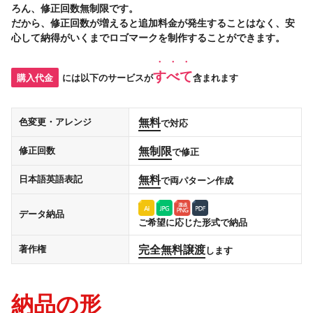
ろん、修正回数無制限です。
だから、修正回数が増えると追加料金が発生することはなく、安
心して納得がいくまでロゴマークを制作することができます。
すべて
購入代金
には以下のサービスが
含まれます
無料
色変更・アレンジ
で対応
無制限
修正回数
で修正
無料
日本語英語表記
で両パターン作成
データ納品
ご希望に応じた形式で納品
完全無料譲渡
著作権
します
納品の形