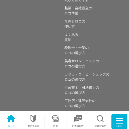
起業・会社設立の
ロゴ準備
名刺とロゴの
使い方
よくある
質問
税理士・士業の
ロゴの選び方
美容サロン・エステの
ロゴの選び方
カフェ・コーヒーショップの
ロゴの選び方
行政書士・司法書士の
ロゴの選び方
工務店・建設会社の
ロゴの選び方
メニュー
料金
ロゴを探す
お客様の声
ホーム
初めての方
Copyright © Simple works Inc. All Rights Reserved.