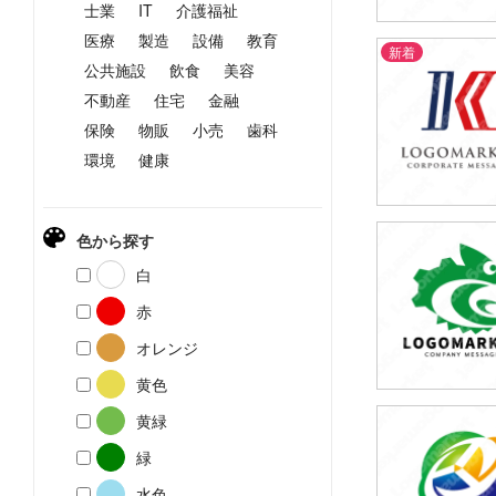
士業
IT
介護福祉
医療
製造
設備
教育
新着
公共施設
飲食
美容
59,800円
(税込65,780円
不動産
住宅
金融
保険
物販
小売
歯科
環境
健康
色から探す
69,800円
白
(税込76,780円
赤
オレンジ
黄色
黄緑
29,800円
緑
(税込32,780円
水色