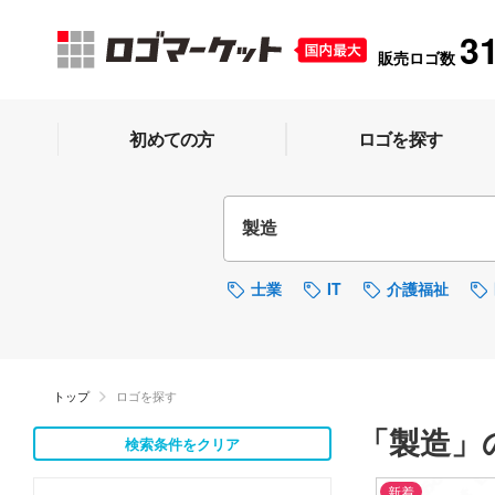
3
販売ロゴ数
初めての方
ロゴを探す
士業
IT
介護福祉
トップ
ロゴを探す
「製造」
検索条件をクリア
新着