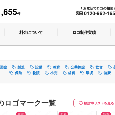
1,655
お電話でロゴの相談
\
0120-962-16
件
料金について
ロゴ制作実績
医療
製造
設備
教育
公共施設
飲食
保険
物販
小売
歯科
環境
健康
のロゴマーク一覧
検討中リストを見る
新着
新着
新着