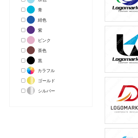
青
紺色
紫
29,800円
ピンク
(税込32,780円
茶色
黒
カラフル
ゴールド
29,800円
シルバー
(税込32,780円