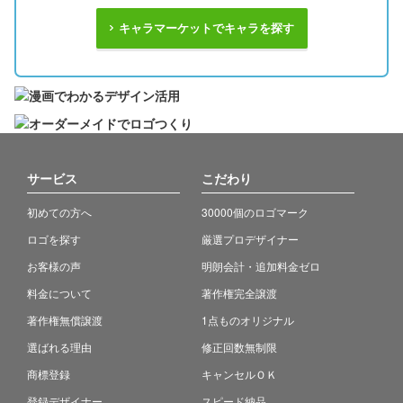
キャラマーケットでキャラを探す
サービス
こだわり
初めての方へ
30000個のロゴマーク
ロゴを探す
厳選プロデザイナー
お客様の声
明朗会計・追加料金ゼロ
料金について
著作権完全譲渡
著作権無償譲渡
1点ものオリジナル
選ばれる理由
修正回数無制限
商標登録
キャンセルＯＫ
登録デザイナー
スピード納品