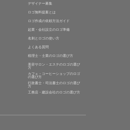
デザイナー募集
ロゴ無料提案
とは
ロゴ作成の
依頼方法ガイド
起業・会社設立の
ロゴ準備
名刺とロゴの
使い方
よくある
質問
税理士・士業の
ロゴの選び方
美容サロン・エステの
ロゴの選び
方
カフェ・コーヒーショップの
ロゴ
の選び方
行政書士・司法書士の
ロゴの選び
方
工務店・建設会社の
ロゴの選び方