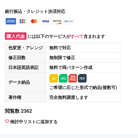
銀行振込・クレジット決済対応
購入代金
には以下のサービスが
すべて
含まれます
色変更・アレンジ
無料
で対応
修正回数
無制限
で修正
日本語英語表記
無料
で両パターン作成
データ納品
ご希望に応じた形式で納品(複数可)
著作権
完全無料譲渡
します
閲覧数 2362
検討中リストに追加する