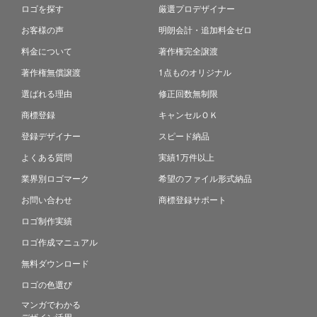
ロゴを探す
厳選プロデザイナー
お客様の声
明朗会計・追加料金ゼロ
料金について
著作権完全譲渡
著作権無償譲渡
1点ものオリジナル
選ばれる理由
修正回数無制限
商標登録
キャンセルＯＫ
登録デザイナー
スピード納品
よくある質問
実績1万件以上
業界別ロゴマーク
希望のファイル形式納品
お問い合わせ
商標登録サポート
ロゴ制作実績
ロゴ作成マニュアル
無料ダウンロード
ロゴの色選び
マンガでわかる
デザイン活用