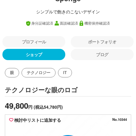
シンプルで飽きのこないデザイン
身分証確認済
面談確認済
機密保持確認済
プロフィール
ポートフォリオ
ショップ
ブログ
眼
テクノロジー
IT
のロゴ
テクノロジーな眼
49,800
円
(税込54,780円)
検討中リストに追加する
No.10344