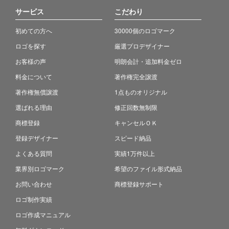
サービス
こだわり
初めての方へ
30000個のロゴマーク
ロゴを探す
厳選プロデザイナー
お客様の声
明朗会計・追加料金ゼロ
料金について
著作権完全譲渡
著作権無償譲渡
1点ものオリジナル
選ばれる理由
修正回数無制限
商標登録
キャンセルＯＫ
登録デザイナー
スピード納品
よくある質問
実績1万件以上
業界別ロゴマーク
希望のファイル形式納品
お問い合わせ
商標登録サポート
ロゴ制作実績
ロゴ作成マニュアル