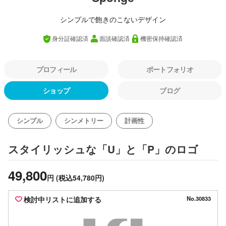
シンプルで飽きのこないデザイン
身分証確認済
面談確認済
機密保持確認済
プロフィール
ポートフォリオ
ショップ
ブログ
シンプル
シンメトリー
計画性
のロゴ
スタイリッシュな「U」と「P」
49,800
円
(税込54,780円)
検討中リストに追加する
No.30833