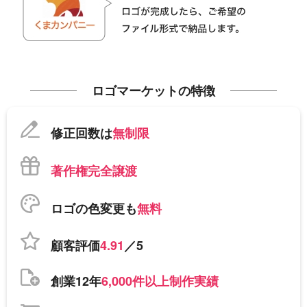
ロゴマーケットの特徴
修正回数は
無制限
著作権完全譲渡
ロゴの色変更も
無料
顧客評価
4.91
／5
創業12年
6,000件以上制作実績