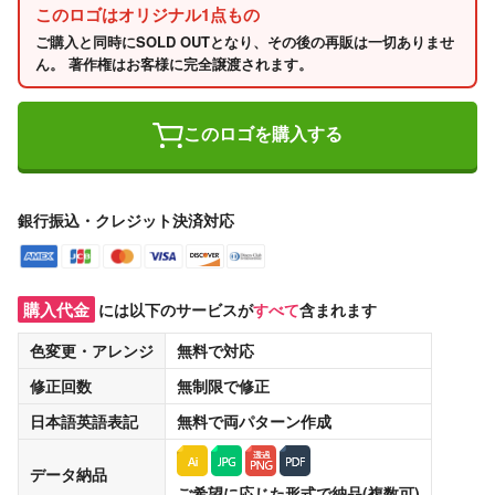
このロゴはオリジナル1点もの
ご購入と同時にSOLD OUTとなり、その後の再販は一切ありませ
ん。 著作権はお客様に完全譲渡されます。
このロゴを購入する
銀行振込・クレジット決済対応
購入代金
には以下のサービスが
すべて
含まれます
色変更・アレンジ
無料
で対応
修正回数
無制限
で修正
日本語英語表記
無料
で両パターン作成
データ納品
ご希望に応じた形式で納品(複数可)