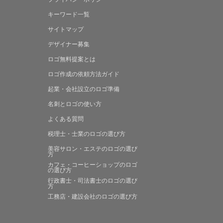
キーワード一覧
サイトマップ
デザイナー募集
ロゴ無料提案
とは
ロゴ作成の
依頼方法ガイド
起業・会社設立の
ロゴ準備
名刺とロゴの
使い方
よくある
質問
税理士・士業の
ロゴの選び方
美容サロン・エステの
ロゴの選び
方
カフェ・コーヒーショップの
ロゴ
の選び方
行政書士・司法書士の
ロゴの選び
方
工務店・建設会社の
ロゴの選び方