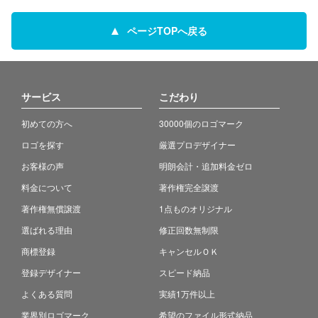
ページTOPへ戻る
サービス
こだわり
初めての方へ
30000個のロゴマーク
ロゴを探す
厳選プロデザイナー
お客様の声
明朗会計・追加料金ゼロ
料金について
著作権完全譲渡
著作権無償譲渡
1点ものオリジナル
選ばれる理由
修正回数無制限
商標登録
キャンセルＯＫ
登録デザイナー
スピード納品
よくある質問
実績1万件以上
業界別ロゴマーク
希望のファイル形式納品