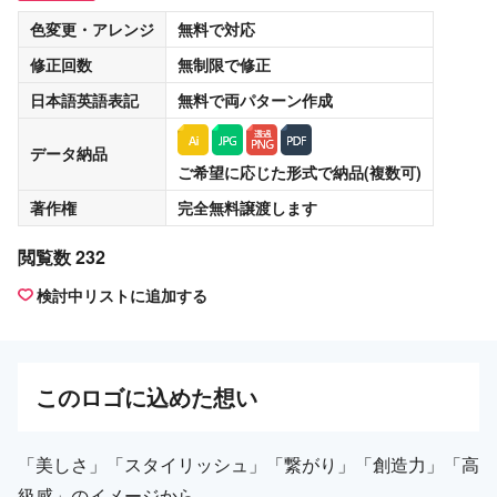
色変更・アレンジ
無料
で対応
修正回数
無制限
で修正
日本語英語表記
無料
で両パターン作成
データ納品
ご希望に応じた形式で納品(複数可)
著作権
完全無料譲渡
します
閲覧数 232
検討中リストに追加する
この
ロゴ
に込めた想い
「美しさ」「スタイリッシュ」「繋がり」「創造力」「高
級感」のイメージから