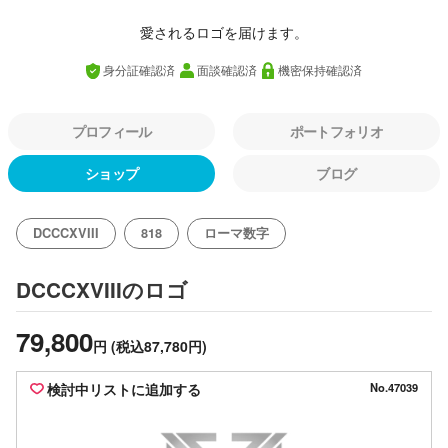
愛されるロゴを届けます。
身分証確認済
面談確認済
機密保持確認済
プロフィール
ポートフォリオ
ショップ
ブログ
DCCCXVIII
818
ローマ数字
のロゴ
DCCCXVIII
79,800
円
(税込87,780円)
検討中リストに追加する
No.47039