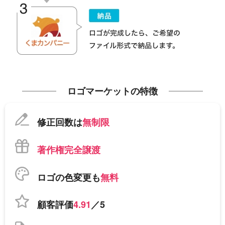
ロゴマーケットの特徴
修正回数は
無制限
著作権完全譲渡
ロゴの色変更も
無料
顧客評価
4.91
／5