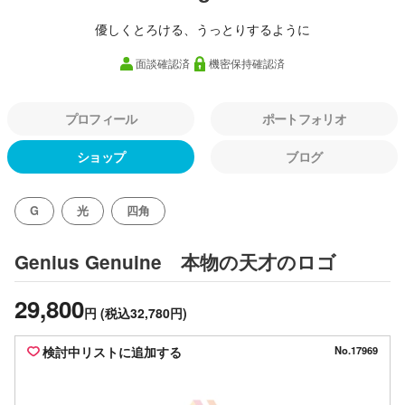
優しくとろける、うっとりするように
面談確認済
機密保持確認済
プロフィール
ポートフォリオ
ショップ
ブログ
G
光
四角
のロゴ
Genius Genuine 本物の天才
29,800
円
(税込32,780円)
検討中リストに追加する
No.17969