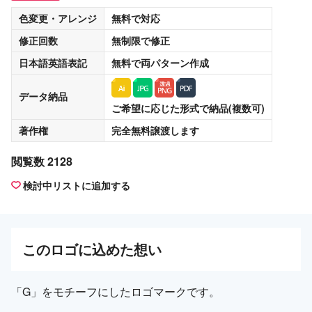
色変更・アレンジ
無料
で対応
修正回数
無制限
で修正
日本語英語表記
無料
で両パターン作成
データ納品
ご希望に応じた形式で納品(複数可)
著作権
完全無料譲渡
します
閲覧数 2128
検討中リストに追加する
この
ロゴ
に込めた想い
「G」をモチーフにしたロゴマークです。