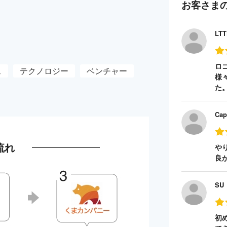
お客さま
LT
。
ロ
ス
テクノロジー
ベンチャー
様
た
Cap
流れ
や
良
SU
初