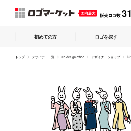
3
販売ロゴ数
初めての方
ロゴを探す
トップ
デザイナー一覧
ice design office
デザイナーショップ
N