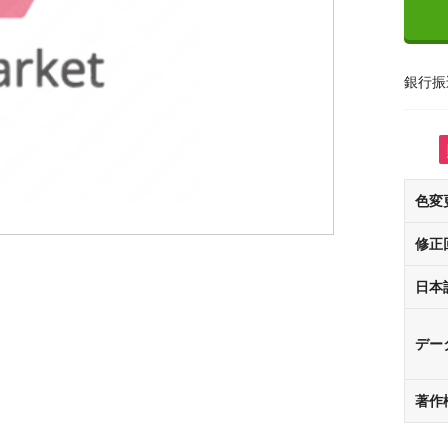
銀行振
色変
修正
日本
デー
著作