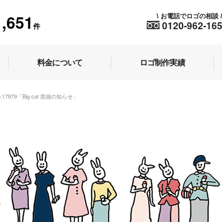
1,651
お電話でロゴの相談
\
0120-962-16
件
料金について
ロゴ制作実績
o.17979「Big cat 黒猫の知らせ」