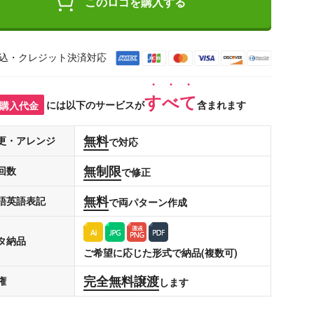
このロゴを購入する
込・クレジット決済対応
すべて
購入代金
には以下のサービスが
含まれます
無料
更・アレンジ
で対応
無制限
回数
で修正
無料
語英語表記
で両パターン作成
タ納品
ご希望に応じた形式で納品(複数可)
完全無料譲渡
権
します