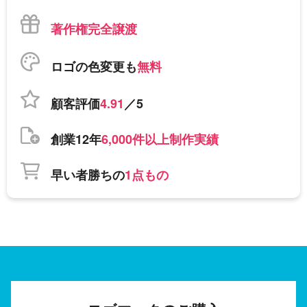
著作権完全譲渡
ロゴの色変更も
無料
顧客評価
4.91
／5
創業12年
6,000件以上制作実績
早い者勝ちの
1点もの