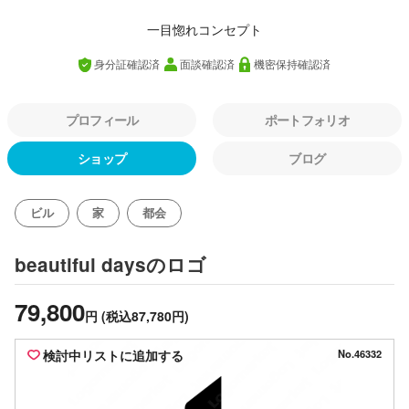
一目惚れコンセプト
身分証確認済
面談確認済
機密保持確認済
プロフィール
ポートフォリオ
ショップ
ブログ
ビル
家
都会
のロゴ
beautiful days
79,800
円
(税込87,780円)
検討中リストに追加する
No.46332