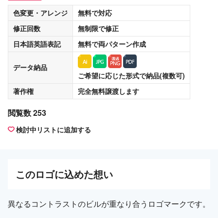
色変更・アレンジ
無料
で対応
修正回数
無制限
で修正
日本語英語表記
無料
で両パターン作成
データ納品
ご希望に応じた形式で納品(複数可)
著作権
完全無料譲渡
します
閲覧数 253
検討中リストに追加する
この
ロゴ
に込めた想い
異なるコントラストのビルが重なり合うロゴマークです。