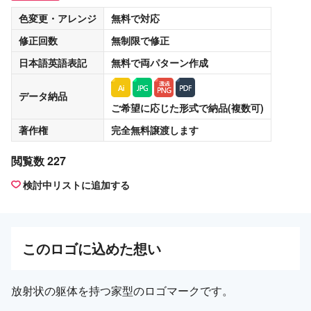
色変更・アレンジ
無料
で対応
修正回数
無制限
で修正
日本語英語表記
無料
で両パターン作成
データ納品
ご希望に応じた形式で納品(複数可)
著作権
完全無料譲渡
します
閲覧数 227
検討中リストに追加する
この
ロゴ
に込めた想い
放射状の躯体を持つ家型のロゴマークです。