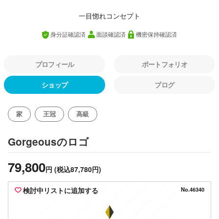
一目惚れコンセプト
身分証確認済
面談確認済
機密保持確認済
プロフィール
ポートフォリオ
ショップ
ブログ
家
王冠
高級
のロゴ
Gorgeous
79,800
円
(税込87,780円)
検討中リストに追加する
No.46340