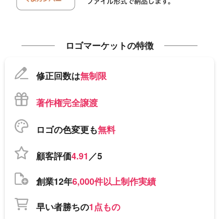
ロゴマーケットの特徴
修正回数は
無制限
著作権完全譲渡
ロゴの色変更も
無料
顧客評価
4.91
／5
創業12年
6,000件以上制作実績
早い者勝ちの
1点もの