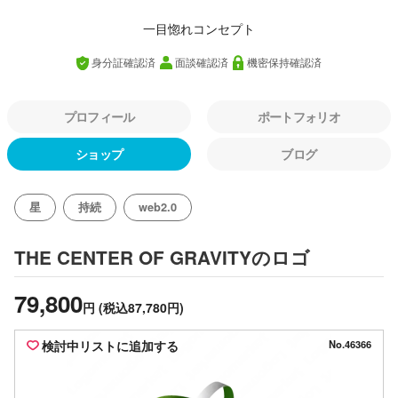
一目惚れコンセプト
身分証確認済
面談確認済
機密保持確認済
プロフィール
ポートフォリオ
ショップ
ブログ
星
持続
web2.0
のロゴ
THE CENTER OF GRAVITY
79,800
円
(税込87,780円)
検討中リストに追加する
No.46366