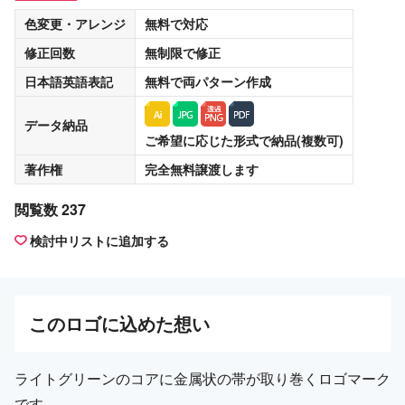
色変更・アレンジ
無料
で対応
修正回数
無制限
で修正
日本語英語表記
無料
で両パターン作成
データ納品
ご希望に応じた形式で納品(複数可)
著作権
完全無料譲渡
します
閲覧数 237
検討中リストに追加する
この
ロゴ
に込めた想い
ライトグリーンのコアに金属状の帯が取り巻くロゴマーク
です。