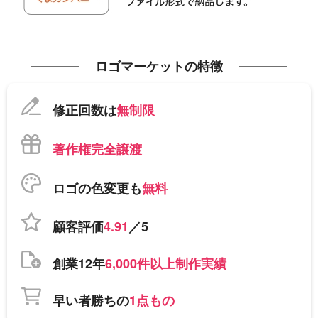
ロゴマーケットの特徴
修正回数は
無制限
著作権完全譲渡
ロゴの色変更も
無料
顧客評価
4.91
／5
創業12年
6,000件以上制作実績
早い者勝ちの
1点もの