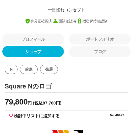
一目惚れコンセプト
身分証確認済
面談確認済
機密保持確認済
プロフィール
ポートフォリオ
ショップ
ブログ
N
前進
発展
のロゴ
Square N
79,800
円
(税込87,780円)
検討中リストに追加する
No.46427