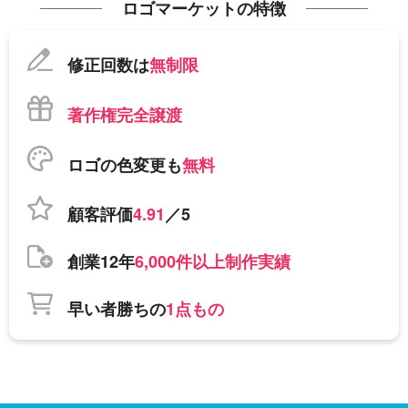
ロゴマーケットの特徴
修正回数は
無制限
著作権完全譲渡
ロゴの色変更も
無料
顧客評価
4.91
／5
創業12年
6,000件以上制作実績
早い者勝ちの
1点もの