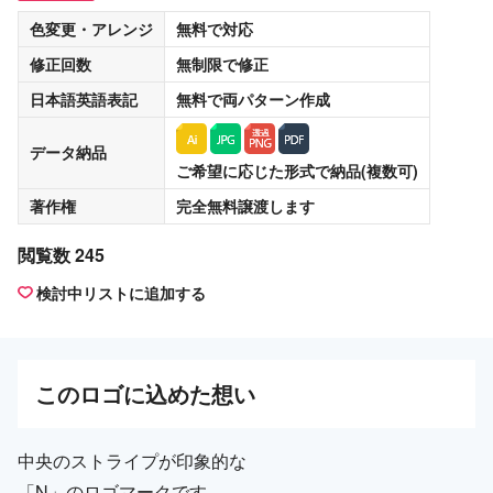
色変更・アレンジ
無料
で対応
修正回数
無制限
で修正
日本語英語表記
無料
で両パターン作成
データ納品
ご希望に応じた形式で納品(複数可)
著作権
完全無料譲渡
します
閲覧数 245
検討中リストに追加する
この
ロゴ
に込めた想い
中央のストライプが印象的な
「N」のロゴマークです。