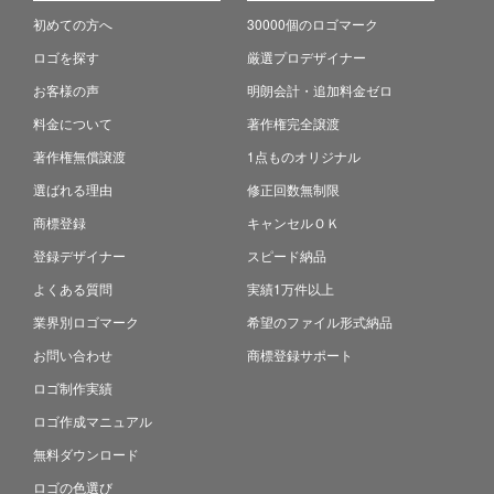
初めての方へ
30000個のロゴマーク
ロゴを探す
厳選プロデザイナー
お客様の声
明朗会計・追加料金ゼロ
料金について
著作権完全譲渡
著作権無償譲渡
1点ものオリジナル
選ばれる理由
修正回数無制限
商標登録
キャンセルＯＫ
登録デザイナー
スピード納品
よくある質問
実績1万件以上
業界別ロゴマーク
希望のファイル形式納品
お問い合わせ
商標登録サポート
ロゴ制作実績
ロゴ作成マニュアル
無料ダウンロード
ロゴの色選び