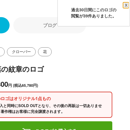
X
過去30日間にこのロゴの
閲覧が39件ありました。
ブログ
クローバー
花
葉の紋章のロゴ
800
円
(税込65,780円)
のロゴはオリジナル1点もの
入と同時にSOLD OUTとなり、その後の再販は一切ありませ
 著作権はお客様に完全譲渡されます。