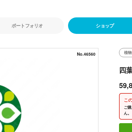
ポートフォリオ
ショップ
植物
No.46560
四
59,
こ
ご購
ん。