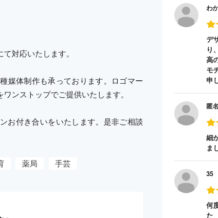
わ
。
デ
り
にて対応いたします。
高
モ
各種媒体制作も承っております。ロゴマー
申
をワンストップでご提供いたします。
匿
ンお付き合いをいたします。是非ご相談
細
ま
育
薬局
手芸
35
何
た