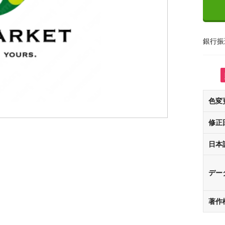
銀行振
色変
修正
日本
デー
著作