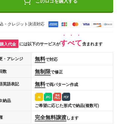
このロゴを購入する
込・クレジット決済対応
すべて
購入代金
には以下のサービスが
含まれます
無料
更・アレンジ
で対応
無制限
回数
で修正
無料
語英語表記
で両パターン作成
タ納品
ご希望に応じた形式で納品(複数可)
完全無料譲渡
権
します