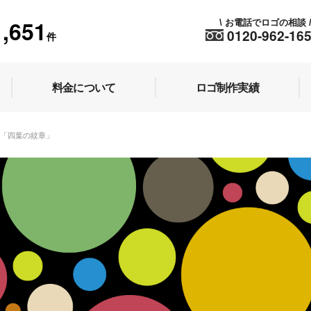
1,651
お電話でロゴの相談
\
0120-962-16
件
料金について
ロゴ制作実績
560「四葉の紋章」