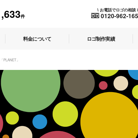
1,633
お電話でロゴの相談
\
0120-962-16
件
料金について
ロゴ制作実績
89「PLANET」