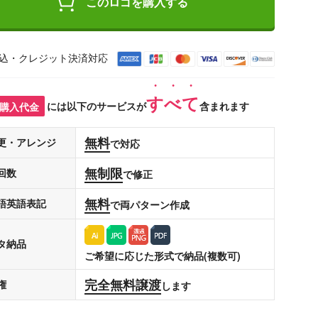
このロゴを購入する
込・クレジット決済対応
すべて
購入代金
には以下のサービスが
含まれます
無料
更・アレンジ
で対応
無制限
回数
で修正
無料
語英語表記
で両パターン作成
タ納品
ご希望に応じた形式で納品(複数可)
完全無料譲渡
権
します