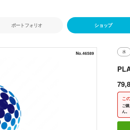
ポートフォリオ
ショップ
水
No.46589
PL
79,
こ
ご購
ん。