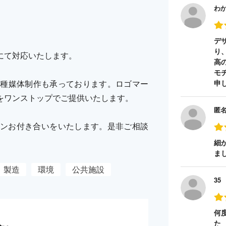
わ
。
デ
り
にて対応いたします。
高
モ
各種媒体制作も承っております。ロゴマー
申
をワンストップでご提供いたします。
匿
ンお付き合いをいたします。是非ご相談
細
ま
製造
環境
公共施設
35
何
た