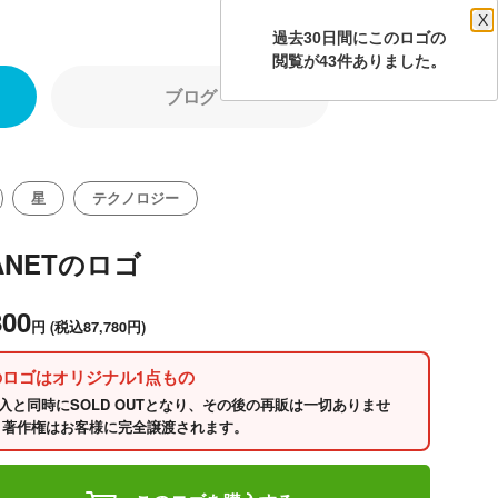
X
過去30日間にこのロゴの
閲覧が43件ありました。
ブログ
星
テクノロジー
ANETのロゴ
800
円
(税込87,780円)
のロゴはオリジナル1点もの
入と同時にSOLD OUTとなり、その後の再販は一切ありませ
 著作権はお客様に完全譲渡されます。