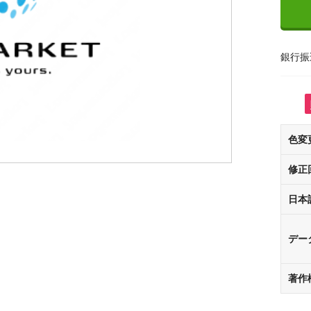
銀行振
色変
修正
日本
デー
著作