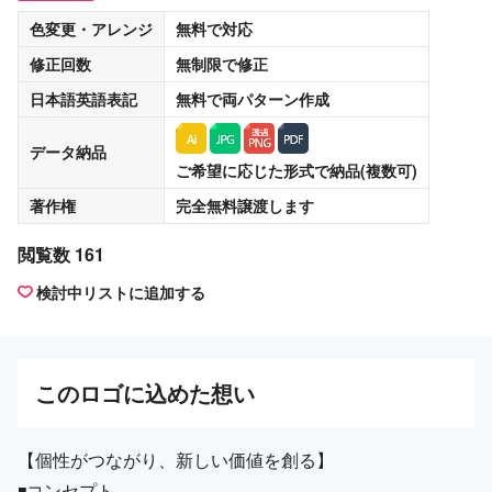
色変更・アレンジ
無料
で対応
修正回数
無制限
で修正
日本語英語表記
無料
で両パターン作成
データ納品
ご希望に応じた形式で納品(複数可)
著作権
完全無料譲渡
します
閲覧数 161
検討中リストに追加する
この
ロゴ
に込めた想い
【個性がつながり、新しい価値を創る】
◾️コンセプト