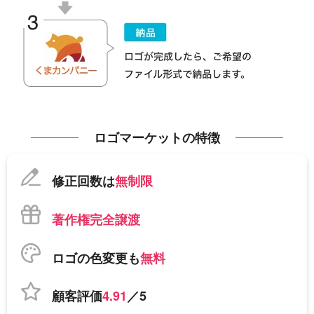
ロゴマーケットの特徴
修正回数は
無制限
著作権完全譲渡
ロゴの色変更も
無料
顧客評価
4.91
／5