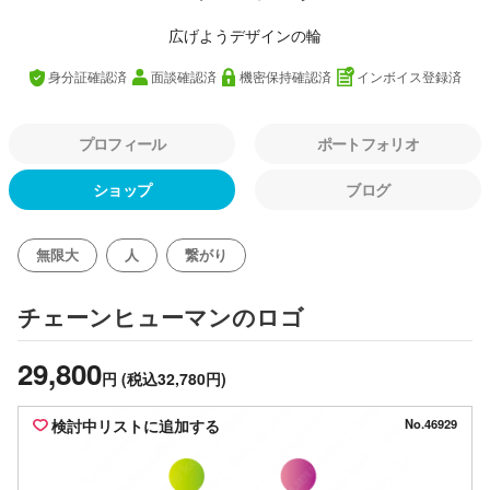
広げようデザインの輪
身分証確認済
面談確認済
機密保持確認済
インボイス登録済
プロフィール
ポートフォリオ
ショップ
ブログ
無限大
人
繋がり
のロゴ
チェーンヒューマン
29,800
円
(税込32,780円)
検討中リストに追加する
No.46929