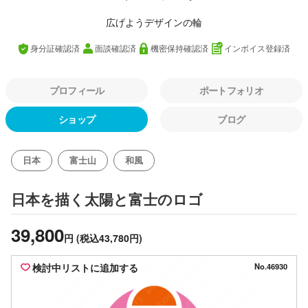
広げようデザインの輪
身分証確認済
面談確認済
機密保持確認済
インボイス登録済
プロフィール
ポートフォリオ
ショップ
ブログ
日本
富士山
和風
のロゴ
日本を描く太陽と富士
39,800
円
(税込43,780円)
検討中リストに追加する
No.46930