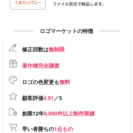
ロゴマーケットの特徴
修正回数は
無制限
著作権完全譲渡
ロゴの色変更も
無料
顧客評価
4.91
／5
創業12年
6,000件以上制作実績
早い者勝ちの
1点もの