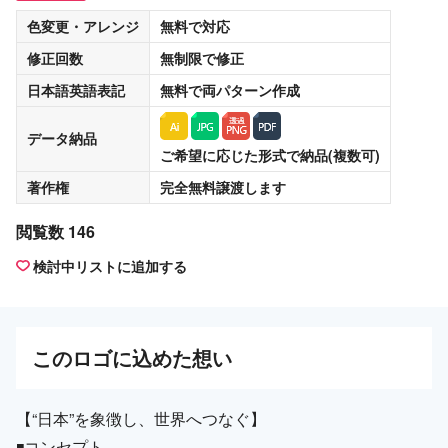
色変更・アレンジ
無料
で対応
修正回数
無制限
で修正
日本語英語表記
無料
で両パターン作成
データ納品
ご希望に応じた形式で納品(複数可)
著作権
完全無料譲渡
します
閲覧数 146
検討中リストに追加する
この
ロゴ
に込めた想い
【“日本”を象徴し、世界へつなぐ】
◾️コンセプト