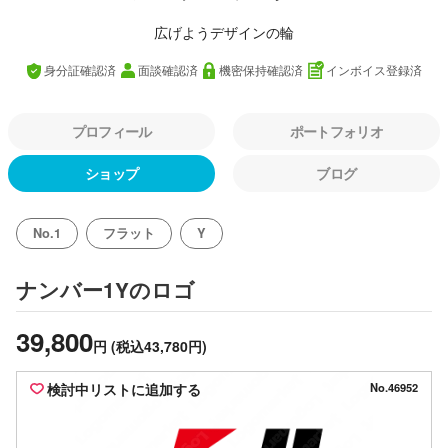
広げようデザインの輪
身分証確認済
面談確認済
機密保持確認済
インボイス登録済
プロフィール
ポートフォリオ
ショップ
ブログ
No.1
フラット
Y
のロゴ
ナンバー1Y
39,800
円
(税込43,780円)
検討中リストに追加する
No.46952