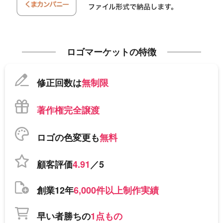
ロゴマーケットの特徴
修正回数は
無制限
著作権完全譲渡
ロゴの色変更も
無料
顧客評価
4.91
／5
創業12年
6,000件以上制作実績
早い者勝ちの
1点もの