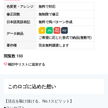
色変更・アレンジ
無料
で対応
修正回数
無制限
で修正
日本語英語表記
無料
で両パターン作成
データ納品
ご希望に応じた形式で納品(複数可)
著作権
完全無料譲渡
します
閲覧数 150
検討中リストに追加する
この
ロゴ
に込めた想い
【頂点を駆け抜ける、No.1スピリット】
◾️コンセプト