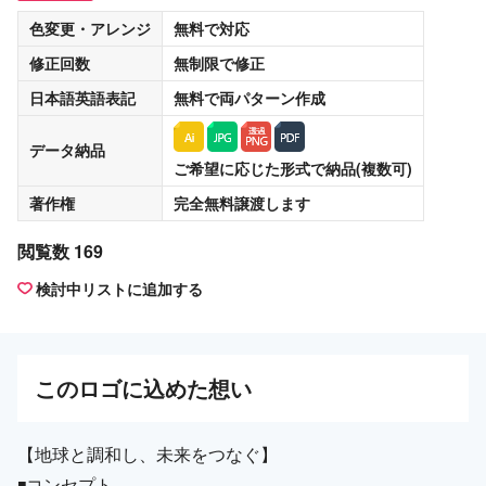
色変更・アレンジ
無料
で対応
修正回数
無制限
で修正
日本語英語表記
無料
で両パターン作成
データ納品
ご希望に応じた形式で納品(複数可)
著作権
完全無料譲渡
します
閲覧数 169
検討中リストに追加する
この
ロゴ
に込めた想い
【地球と調和し、未来をつなぐ】
◾️コンセプト