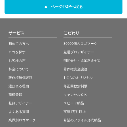
ページTOPへ戻る
サービス
こだわり
初めての方へ
30000個のロゴマーク
ロゴを探す
厳選プロデザイナー
お客様の声
明朗会計・追加料金ゼロ
料金について
著作権完全譲渡
著作権無償譲渡
1点ものオリジナル
選ばれる理由
修正回数無制限
商標登録
キャンセルＯＫ
登録デザイナー
スピード納品
よくある質問
実績1万件以上
業界別ロゴマーク
希望のファイル形式納品