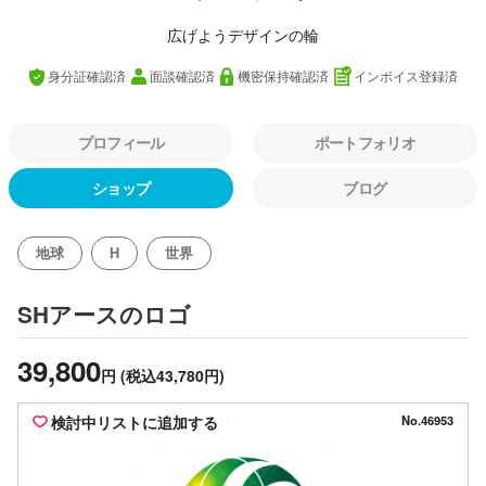
広げようデザインの輪
身分証確認済
面談確認済
機密保持確認済
インボイス登録済
プロフィール
ポートフォリオ
ショップ
ブログ
地球
H
世界
のロゴ
SHアース
39,800
円
(税込43,780円)
検討中リストに追加する
No.46953