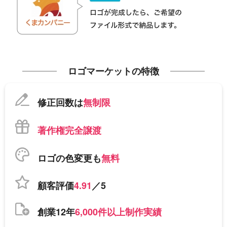
ロゴマーケットの特徴
修正回数は
無制限
著作権完全譲渡
ロゴの色変更も
無料
顧客評価
4.91
／5
創業12年
6,000件以上制作実績