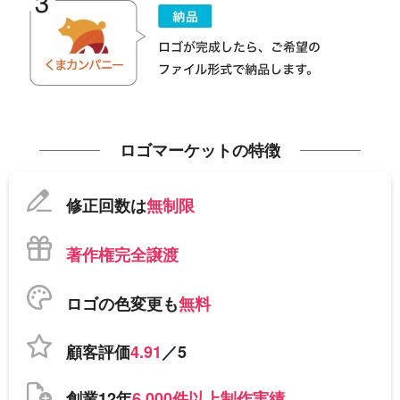
ロゴマーケットの特徴
修正回数は
無制限
著作権完全譲渡
ロゴの色変更も
無料
顧客評価
4.91
／5
創業12年
6,000件以上制作実績