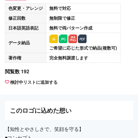
色変更・アレンジ
無料
で対応
修正回数
無制限
で修正
日本語英語表記
無料
で両パターン作成
データ納品
ご希望に応じた形式で納品(複数可)
著作権
完全無料譲渡
します
閲覧数 192
検討中リストに追加する
この
ロゴ
に込めた想い
【知性とやさしさで、笑顔を守る】
◾️コンセプト