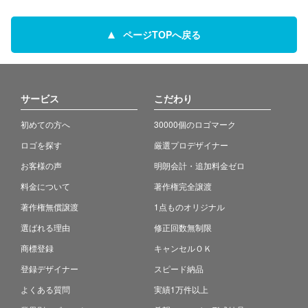
ページTOPへ戻る
サービス
こだわり
初めての方へ
30000個のロゴマーク
ロゴを探す
厳選プロデザイナー
お客様の声
明朗会計・追加料金ゼロ
料金について
著作権完全譲渡
著作権無償譲渡
1点ものオリジナル
選ばれる理由
修正回数無制限
商標登録
キャンセルＯＫ
登録デザイナー
スピード納品
よくある質問
実績1万件以上