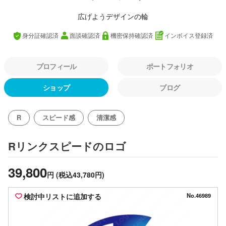
広げようデザインの輪
身分証確認済
面談確認済
機密保持確認済
インボイス登録済
プロフィール
ポートフォリオ
ショップ
ブログ
R
スピード感
清潔感
のロゴ
Rリンクスピード
39,800
円
(税込43,780円)
検討中リストに追加する
No.46989