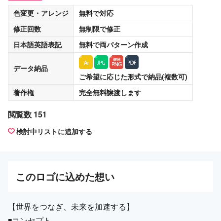
色変更・アレンジ
無料
で対応
修正回数
無制限
で修正
日本語英語表記
無料
で両パターン作成
データ納品
ご希望に応じた形式で納品(複数可)
著作権
完全無料譲渡
します
閲覧数 151
検討中リストに追加する
この
ロゴ
に込めた想い
【世界をつなぎ、未来を加速する】
◾️コンセプト