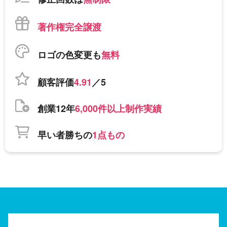
著作権完全譲渡
ロゴの色変更も
無料
顧客評価
4.91
／5
創業12年
6,000件以上制作実績
早い者勝ちの
1点もの