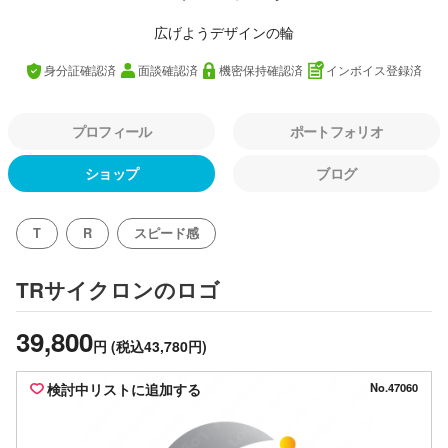
広げようデザインの輪
身分証確認済
面談確認済
機密保持確認済
インボイス登録済
プロフィール
ポートフォリオ
ショップ
ブログ
T
R
スピード感
のロゴ
TRサイクロン
39,800
円
(税込43,780円)
検討中リストに追加する
No.47060