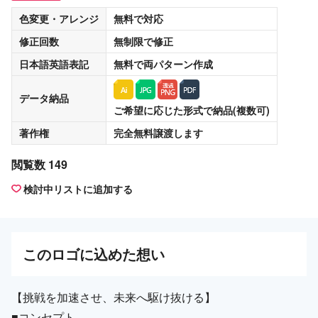
色変更・アレンジ
無料
で対応
修正回数
無制限
で修正
日本語英語表記
無料
で両パターン作成
データ納品
ご希望に応じた形式で納品(複数可)
著作権
完全無料譲渡
します
閲覧数 149
検討中リストに追加する
この
ロゴ
に込めた想い
【挑戦を加速させ、未来へ駆け抜ける】
■コンセプト