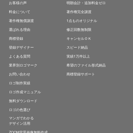
お客様の声
明朗会計・追加料金ゼロ
料金について
著作権完全譲渡
著作権無償譲渡
1点ものオリジナル
選ばれる理由
修正回数無制限
商標登録
キャンセルＯＫ
登録デザイナー
スピード納品
よくある質問
実績1万件以上
業界別ロゴマーク
希望のファイル形式納品
お問い合わせ
商標登録サポート
ロゴ制作実績
ロゴ作成マニュアル
無料ダウンロード
ロゴの色選び
マンガでわかる
デザイン活用
ZOOM背景画像無料作成