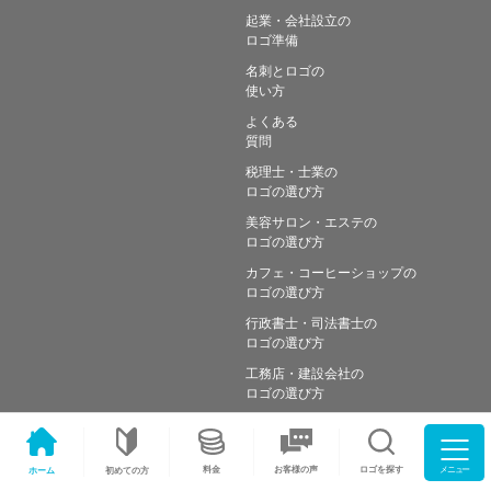
起業・会社設立の
ロゴ準備
名刺とロゴの
使い方
よくある
質問
税理士・士業の
ロゴの選び方
美容サロン・エステの
ロゴの選び方
カフェ・コーヒーショップの
ロゴの選び方
行政書士・司法書士の
ロゴの選び方
工務店・建設会社の
ロゴの選び方
メニュー
料金
ロゴを探す
お客様の声
ホーム
初めての方
Copyright © Simple works Inc. All Rights Reserved.