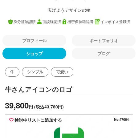
広げようデザインの輪
身分証確認済
面談確認済
機密保持確認済
インボイス登録済
プロフィール
ポートフォリオ
ショップ
ブログ
牛
シンプル
可愛い
のロゴ
牛さんアイコン
39,800
円
(税込43,780円)
検討中リストに追加する
No.47084