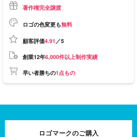
著作権完全譲渡
ロゴの色変更も
無料
顧客評価
4.91
／5
創業12年
6,000件以上制作実績
早い者勝ちの
1点もの
ロゴマークのご購入