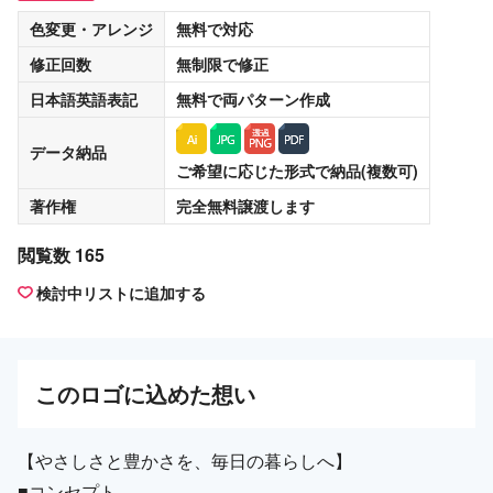
色変更・アレンジ
無料
で対応
修正回数
無制限
で修正
日本語英語表記
無料
で両パターン作成
データ納品
ご希望に応じた形式で納品(複数可)
著作権
完全無料譲渡
します
閲覧数 165
検討中リストに追加する
この
ロゴ
に込めた想い
【やさしさと豊かさを、毎日の暮らしへ】
■コンセプト