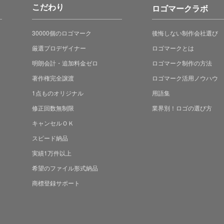
こだわり
ロゴマークラボ
30000個のロゴマーク
後悔しない制作会社選び
厳選プロデザイナー
ロゴマークとは
明朗会計・追加料金ゼロ
ロゴマーク制作の方法
著作権完全譲渡
ロゴマーク活用ノウハウ
1点ものオリジナル
用語集
修正回数無制限
業界別！ロゴの選び方
キャンセルＯＫ
スピード納品
実績1万件以上
希望のファイル形式納品
商標登録サポート