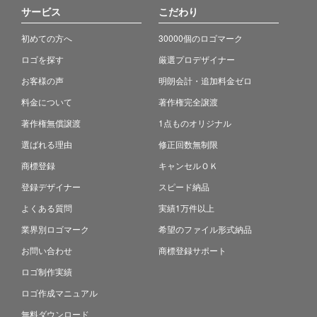
サービス
こだわり
初めての方へ
30000個のロゴマーク
ロゴを探す
厳選プロデザイナー
お客様の声
明朗会計・追加料金ゼロ
料金について
著作権完全譲渡
著作権無償譲渡
1点ものオリジナル
選ばれる理由
修正回数無制限
商標登録
キャンセルＯＫ
登録デザイナー
スピード納品
よくある質問
実績1万件以上
業界別ロゴマーク
希望のファイル形式納品
お問い合わせ
商標登録サポート
ロゴ制作実績
ロゴ作成マニュアル
無料ダウンロード