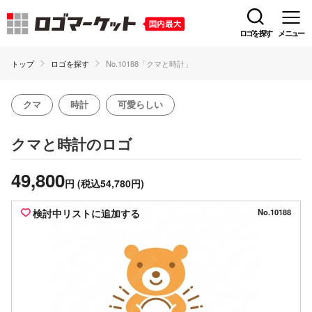
ロゴを探す
メニュー
トップ
ロゴを探す
No.10188「クマと時計」
クマ
時計
可愛らしい
のロゴ
クマと時計
49,800
円
(税込54,780円)
検討中リストに追加する
No.10188