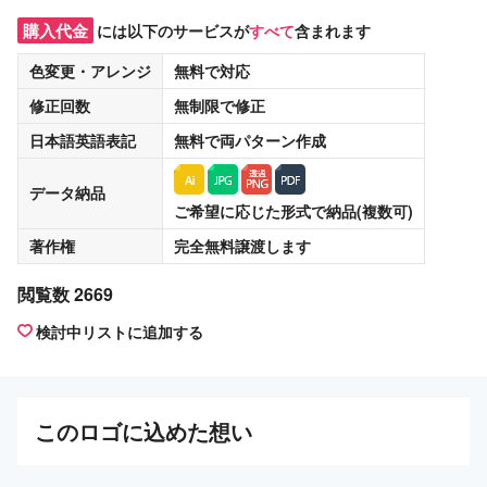
購入代金
には以下のサービスが
すべて
含まれます
色変更・アレンジ
無料
で対応
修正回数
無制限
で修正
日本語英語表記
無料
で両パターン作成
データ納品
ご希望に応じた形式で納品(複数可)
著作権
完全無料譲渡
します
閲覧数 2669
検討中リストに追加する
この
ロゴ
に込めた想い