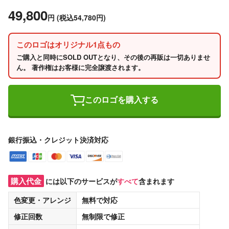
49,800
円
(税込54,780円)
このロゴはオリジナル1点もの
ご購入と同時にSOLD OUTとなり、その後の再販は一切ありませ
ん。 著作権はお客様に完全譲渡されます。
このロゴを購入する
銀行振込・クレジット決済対応
購入代金
には以下のサービスが
すべて
含まれます
色変更・アレンジ
無料
で対応
修正回数
無制限
で修正