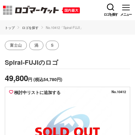
ロゴを探す
メニュー
トップ
ロゴを探す
No.10412「Spiral-FUJI」
富士山
渦
S
のロゴ
Spiral-FUJI
49,800
円
(税込54,780円)
検討中リストに追加する
No.10412