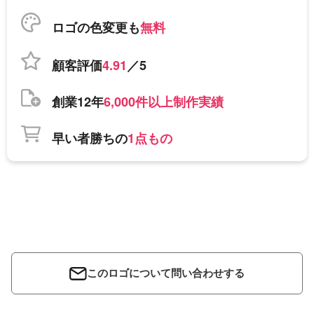
ロゴの色変更も
無料
顧客評価
4.91
／5
創業12年
6,000件以上制作実績
早い者勝ちの
1点もの
このロゴについて問い合わせする