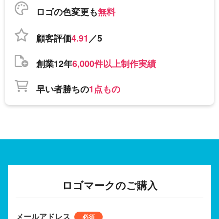
ロゴの色変更も
無料
顧客評価
4.91
／5
創業12年
6,000件以上制作実績
早い者勝ちの
1点もの
ロゴマークのご購入
メールアドレス