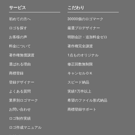
サービス
こだわり
初めての方へ
30000個のロゴマーク
ロゴを探す
厳選プロデザイナー
お客様の声
明朗会計・追加料金ゼロ
料金について
著作権完全譲渡
著作権無償譲渡
1点ものオリジナル
選ばれる理由
修正回数無制限
商標登録
キャンセルＯＫ
登録デザイナー
スピード納品
よくある質問
実績1万件以上
業界別ロゴマーク
希望のファイル形式納品
お問い合わせ
商標登録サポート
ロゴ制作実績
ロゴ作成マニュアル