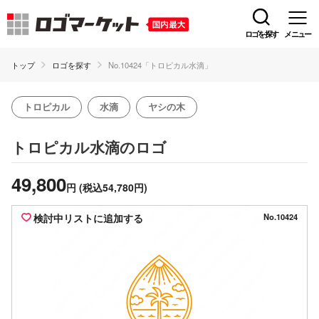
ロゴを探す
メニュー
トップ
ロゴを探す
No.10424「トロピカル水滴」
トロピカル
水滴
ヤシの木
のロゴ
トロピカル水滴
49,800
円
(税込54,780円)
検討中リストに追加する
No.10424