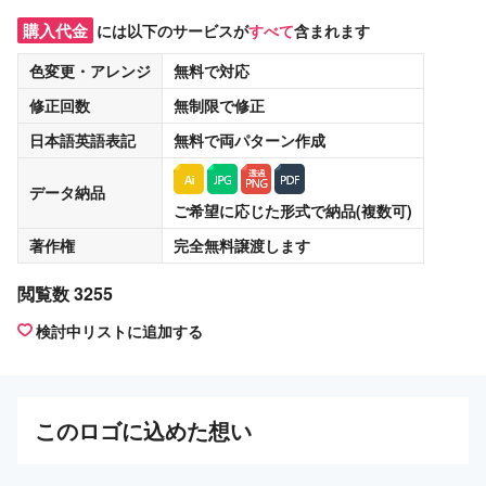
購入代金
には以下のサービスが
すべて
含まれます
色変更・アレンジ
無料
で対応
修正回数
無制限
で修正
日本語英語表記
無料
で両パターン作成
データ納品
ご希望に応じた形式で納品(複数可)
著作権
完全無料譲渡
します
閲覧数 3255
検討中リストに追加する
この
ロゴ
に込めた想い