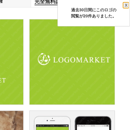
完全無料譲渡
権
します
X
過去30日間にこのロゴの
閲覧が20件ありました。