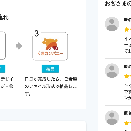
お客さま
流れ
匿
イ
ー
て
匿
た
で
ン
匿