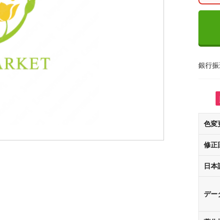
銀行振
色変
修正
日本
デー