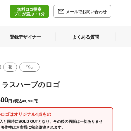
無料ロゴ提案
/
メールでお問い合わせ
5
プロが選ぶ・1分
登録デザイナー
よくある質問
花
「S」
トラスハーブのロゴ
800
円
(税込43,780円)
のロゴはオリジナル1点もの
入と同時にSOLD OUTとなり、その後の再販は一切ありませ
 著作権はお客様に完全譲渡されます。