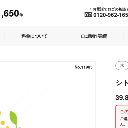
1,650
お電話でロゴの相談
\
0120-962-16
件
料金について
ロゴ制作実績
木
No.11985
シ
39,
こ
ご購
ん。