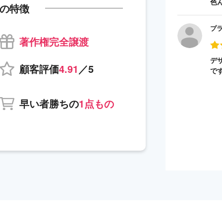
色
の特徴
プ
著作権完全譲渡
デ
顧客評価
4.91
／5
で
早い者勝ちの
1点もの