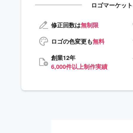
ロゴマーケット
修正回数は
無制限
ロゴの色変更も
無料
創業12年
6,000件以上制作実績