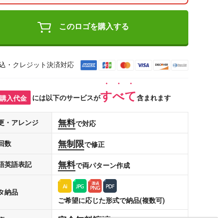
このロゴを購入する
込・クレジット決済対応
すべて
購入代金
には以下のサービスが
含まれます
無料
更・アレンジ
で対応
無制限
回数
で修正
無料
語英語表記
で両パターン作成
タ納品
ご希望に応じた形式で納品(複数可)