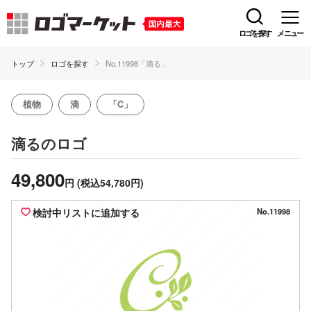
ロゴを探す
メニュー
トップ
ロゴを探す
No.11998「滴る」
植物
滴
「C」
のロゴ
滴る
49,800
円
(税込54,780円)
検討中リストに追加する
No.11998