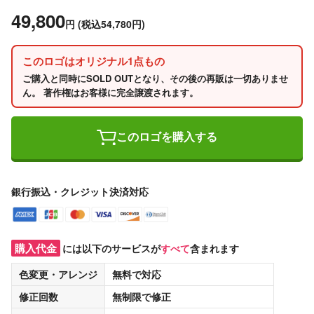
49,800
円
(税込54,780円)
このロゴはオリジナル1点もの
ご購入と同時にSOLD OUTとなり、その後の再販は一切ありませ
ん。 著作権はお客様に完全譲渡されます。
このロゴを購入する
銀行振込・クレジット決済対応
購入代金
には以下のサービスが
すべて
含まれます
色変更・アレンジ
無料
で対応
修正回数
無制限
で修正