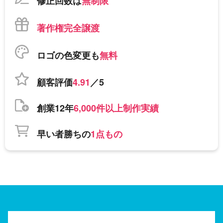
修正回数は
無制限
著作権完全譲渡
ロゴの色変更も
無料
顧客評価
4.91
／5
創業12年
6,000件以上制作実績
早い者勝ちの
1点もの