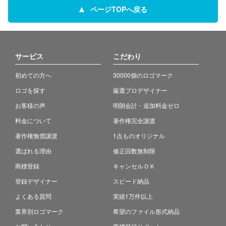
ページTOPへ戻る
サービス
こだわり
初めての方へ
30000個のロゴマーク
ロゴを探す
厳選プロデザイナー
お客様の声
明朗会計・追加料金ゼロ
料金について
著作権完全譲渡
著作権無償譲渡
1点ものオリジナル
選ばれる理由
修正回数無制限
商標登録
キャンセルＯＫ
登録デザイナー
スピード納品
よくある質問
実績1万件以上
業界別ロゴマーク
希望のファイル形式納品