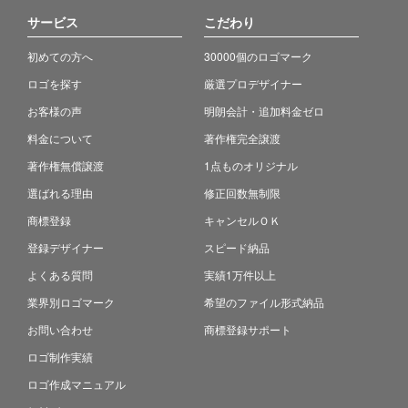
サービス
こだわり
初めての方へ
30000個のロゴマーク
ロゴを探す
厳選プロデザイナー
お客様の声
明朗会計・追加料金ゼロ
料金について
著作権完全譲渡
著作権無償譲渡
1点ものオリジナル
選ばれる理由
修正回数無制限
商標登録
キャンセルＯＫ
登録デザイナー
スピード納品
よくある質問
実績1万件以上
業界別ロゴマーク
希望のファイル形式納品
お問い合わせ
商標登録サポート
ロゴ制作実績
ロゴ作成マニュアル