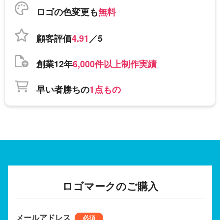
ロゴの色変更も
無料
顧客評価
4.91
／5
創業12年
6,000件以上制作実績
早い者勝ちの
1点もの
ロゴマークのご購入
メールアドレス