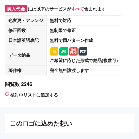
購入代金
には以下のサービスが
すべて
含まれます
色変更・アレンジ
無料
で対応
修正回数
無制限
で修正
日本語英語表記
無料
で両パターン作成
データ納品
ご希望に応じた形式で納品(複数可)
著作権
完全無料譲渡
します
閲覧数 2246
検討中リストに追加する
この
ロゴ
に込めた想い