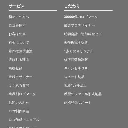
サービス
こだわり
初めての方へ
30000個のロゴマーク
ロゴを探す
厳選プロデザイナー
お客様の声
明朗会計・追加料金ゼロ
料金について
著作権完全譲渡
著作権無償譲渡
1点ものオリジナル
選ばれる理由
修正回数無制限
商標登録
キャンセルＯＫ
登録デザイナー
スピード納品
よくある質問
実績1万件以上
業界別ロゴマーク
希望のファイル形式納品
お問い合わせ
商標登録サポート
ロゴ制作実績
ロゴ作成マニュアル
無料ダウンロード