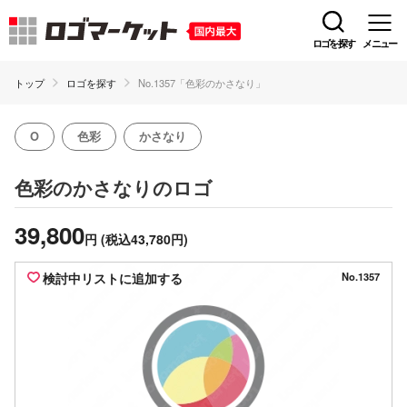
ロゴを探す
メニュー
トップ
ロゴを探す
No.1357「色彩のかさなり」
O
色彩
かさなり
のロゴ
色彩のかさなり
39,800
円
(税込43,780円)
検討中リストに追加する
No.1357