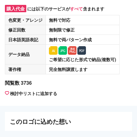
購入代金
には以下のサービスが
すべて
含まれます
色変更・アレンジ
無料
で対応
修正回数
無制限
で修正
日本語英語表記
無料
で両パターン作成
データ納品
ご希望に応じた形式で納品(複数可)
著作権
完全無料譲渡
します
閲覧数 3736
検討中リストに追加する
この
ロゴ
に込めた想い