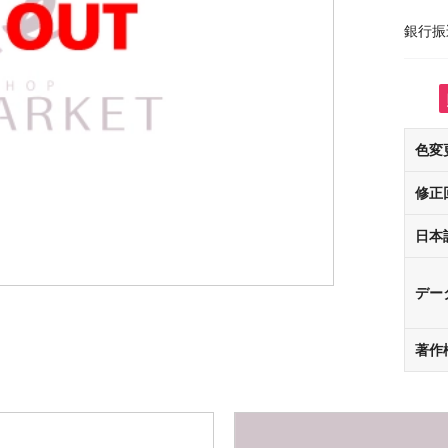
銀行振
色変
修正
日本
デー
著作