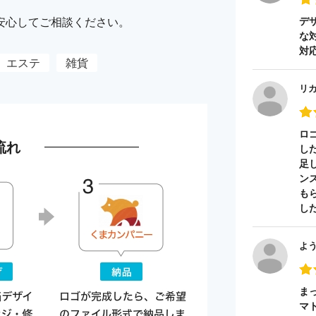
安心してご相談ください。
デ
な
対
エステ
雑貨
リ
ロ
流れ
し
足
ン
も
し
よ
ま
マ