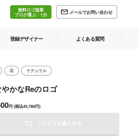
無料ロゴ提案
/
メールでお問い合わせ
5
プロが選ぶ・1分
登録デザイナー
よくある質問
花
ナチュラル
なやかなReのロゴ
800
円
(税込43,780円)
このロゴを購入する