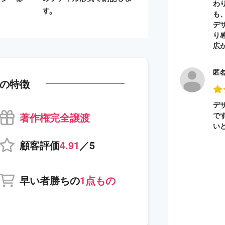
わ
も
デ
り
広
匿
の特徴
デ
著作権完全譲渡
で
い
顧客評価
4.91
／5
早い者勝ちの
1点もの