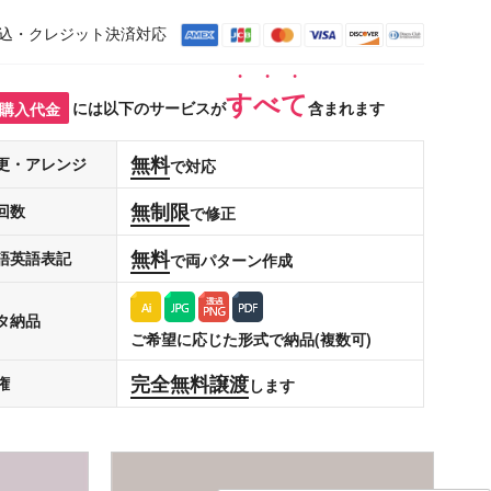
込・クレジット決済対応
すべて
購入代金
には以下のサービスが
含まれます
無料
更・アレンジ
で対応
無制限
回数
で修正
無料
語英語表記
で両パターン作成
タ納品
ご希望に応じた形式で納品(複数可)
完全無料譲渡
権
します