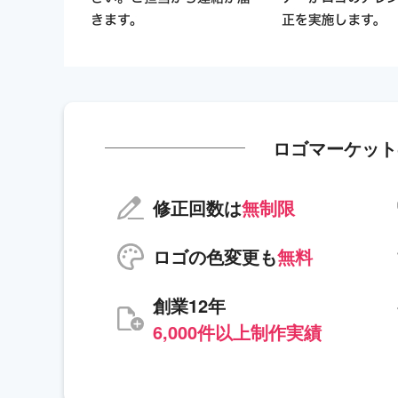
ロゴマーケット
修正回数は
無制限
ロゴの色変更も
無料
創業12年
6,000件以上制作実績