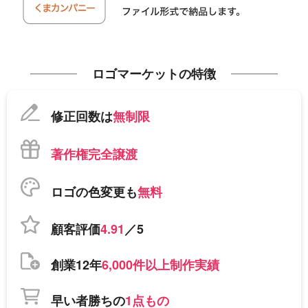
ロゴマーケットの特徴
修正回数は
無制限
著作権完全譲渡
ロゴの色変更も
無料
顧客評価
4.91
／5
創業12年
6,000件以上制作実績
早い者勝ちの
1点もの