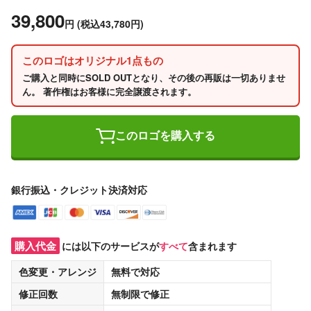
39,800
円
(税込43,780円)
このロゴはオリジナル1点もの
ご購入と同時にSOLD OUTとなり、その後の再販は一切ありませ
ん。 著作権はお客様に完全譲渡されます。
このロゴを購入する
銀行振込・クレジット決済対応
購入代金
には以下のサービスが
すべて
含まれます
色変更・アレンジ
無料
で対応
修正回数
無制限
で修正