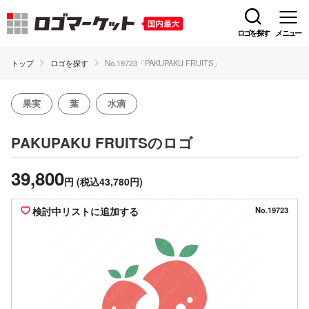
ロゴを探す
メニュー
トップ
ロゴを探す
No.19723「PAKUPAKU FRUITS」
果実
葉
水滴
のロゴ
PAKUPAKU FRUITS
39,800
円
(税込43,780円)
検討中リストに追加する
No.19723