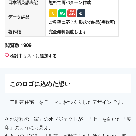
日本語英語表記
無料
で両パターン作成
データ納品
ご希望に応じた形式で納品(複数可)
著作権
完全無料譲渡
します
閲覧数 1909
検討中リストに追加する
この
ロゴ
に込めた想い
「二世帯住宅」をテーマにおつくりしたデザインです。
それぞれの「家」のオブジェクトが、「上」を向いた「矢
印」のようにも見え、
お互いの「家族」「世帯」が独立した生活をしつつ、揃っ