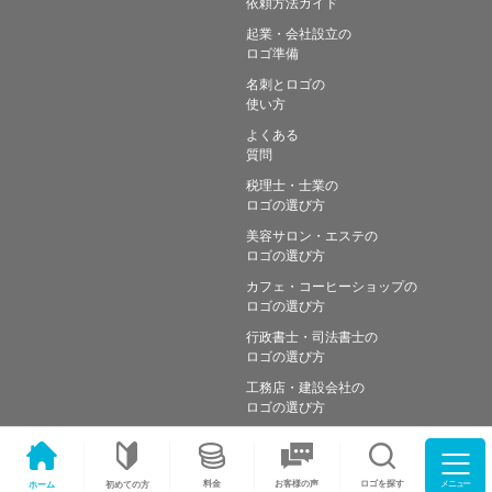
依頼方法ガイド
起業・会社設立の
ロゴ準備
名刺とロゴの
使い方
よくある
質問
税理士・士業の
ロゴの選び方
美容サロン・エステの
ロゴの選び方
カフェ・コーヒーショップの
ロゴの選び方
行政書士・司法書士の
ロゴの選び方
工務店・建設会社の
ロゴの選び方
メニュー
料金
ロゴを探す
お客様の声
ホーム
初めての方
Copyright © Simple works Inc. All Rights Reserved.