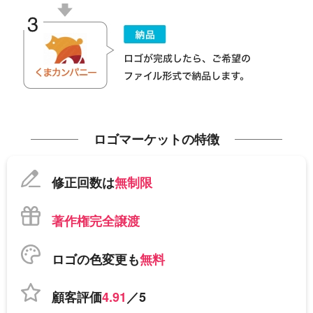
ロゴマーケットの特徴
修正回数は
無制限
著作権完全譲渡
ロゴの色変更も
無料
顧客評価
4.91
／5