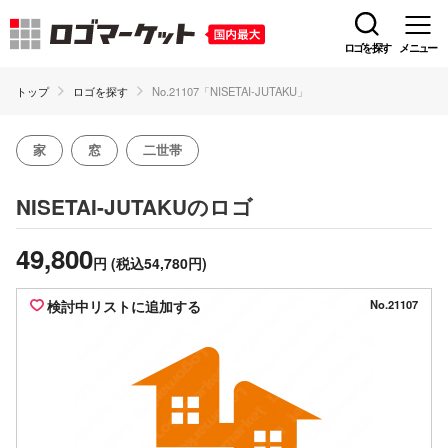
ロゴを探す
メニュー
トップ
ロゴを探す
No.21107「NISETAI-JUTAKU」
家
窓
二世帯
のロゴ
NISETAI-JUTAKU
49,800
円
(税込54,780円)
検討中リストに追加する
No.21107