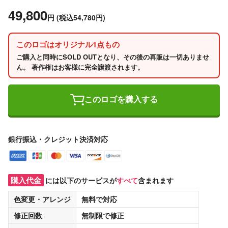
49,800
円
(税込54,780円)
このロゴはオリジナル1点もの
ご購入と同時にSOLD OUTとなり、その後の再販は一切ありませ
ん。 著作権はお客様に完全譲渡されます。
このロゴを購入する
銀行振込・クレジット決済対応
購入代金
には以下のサービスが
すべて
含まれます
色変更・アレンジ
無料
で対応
修正回数
無制限
で修正